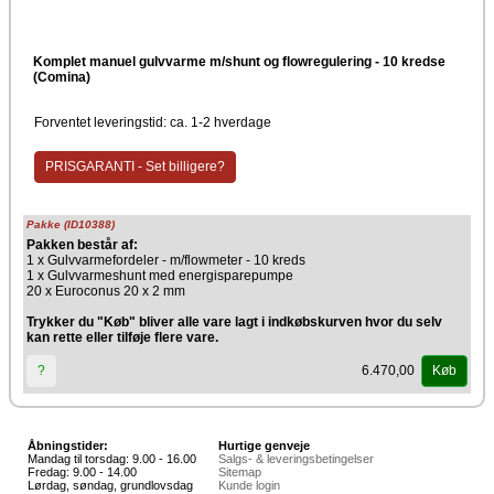
Komplet manuel gulvvarme m/shunt og flowregulering - 10 kredse
(Comina)
Forventet leveringstid: ca. 1-2 hverdage
PRISGARANTI - Set billigere?
Pakke (ID10388)
Pakken består af:
1 x Gulvvarmefordeler - m/flowmeter - 10 kreds
1 x Gulvvarmeshunt med energisparepumpe
20 x Euroconus 20 x 2 mm
Trykker du "Køb" bliver alle vare lagt i indkøbskurven hvor du selv
kan rette eller tilføje flere vare.
6.470,00
?
Køb
Åbningstider:
Hurtige genveje
Mandag til torsdag: 9.00 - 16.00
Salgs- & leveringsbetingelser
Fredag: 9.00 - 14.00
Sitemap
Lørdag, søndag, grundlovsdag
Kunde login