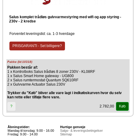
Salus komplet trådløs gulvvarmestyring med wifi og app styring -
230v - 2 kredse
Forventet leveringstid: ca. 1-3 hverdage
PRISGARANTI - Set billigere?
Pakke (Id:10318)
Pakken består af:
1 x Kontrolboks Salus trådløs 8 zoner 230V - KL08RF
1 x Salus Smart Home gateway - UG800
2 x Salus rumtermostat Quantum SQ610RF
2 x Gulvvarme Actuator Salus 230V
Trykker du "Køb" bliver alle vare lagt i indkøbskurven hvor du selv
kan rette eller tilføje flere vare.
2.782,00
?
Køb
Åbningstider:
Hurtige genveje
Mandag til torsdag: 9.00 - 16.00
Salgs- & leveringsbetingelser
Fredag: 9.00 - 14.00
Sitemap