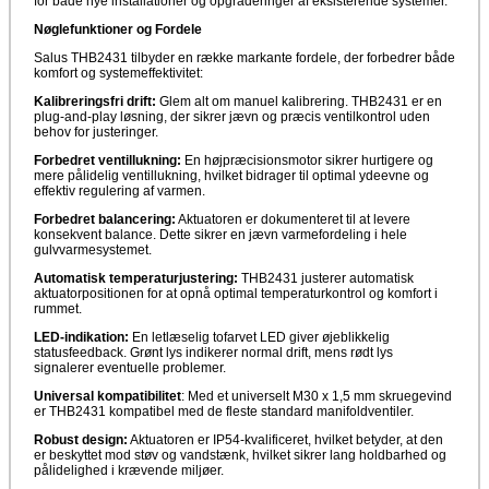
for både nye installationer og opgraderinger af eksisterende systemer.
Nøglefunktioner og Fordele
Salus THB2431 tilbyder en række markante fordele, der forbedrer både
komfort og systemeffektivitet:
Kalibreringsfri drift:
Glem alt om manuel kalibrering. THB2431 er en
plug-and-play løsning, der sikrer jævn og præcis ventilkontrol uden
behov for justeringer.
Forbedret ventillukning:
En højpræcisionsmotor sikrer hurtigere og
mere pålidelig ventillukning, hvilket bidrager til optimal ydeevne og
effektiv regulering af varmen.
Forbedret balancering:
Aktuatoren er dokumenteret til at levere
konsekvent balance. Dette sikrer en jævn varmefordeling i hele
gulvvarmesystemet.
Automatisk temperaturjustering:
THB2431 justerer automatisk
aktuatorpositionen for at opnå optimal temperaturkontrol og komfort i
rummet.
LED-indikation:
En letlæselig tofarvet LED giver øjeblikkelig
statusfeedback. Grønt lys indikerer normal drift, mens rødt lys
signalerer eventuelle problemer.
Universal kompatibilitet
: Med et universelt M30 x 1,5 mm skruegevind
er THB2431 kompatibel med de fleste standard manifoldventiler.
Robust design:
Aktuatoren er IP54-kvalificeret, hvilket betyder, at den
er beskyttet mod støv og vandstænk, hvilket sikrer lang holdbarhed og
pålidelighed i krævende miljøer.