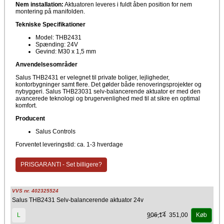
Nem installation:
Aktuatoren leveres i fuldt åben position for nem
montering på manifolden.
Tekniske Specifikationer
Model: THB2431
Spænding: 24V
Gevind: M30 x 1,5 mm
Anvendelsesområder
Salus THB2431 er velegnet til private boliger, lejligheder,
kontorbygninger samt flere. Det gølder både renoveringsprojekter og
nybyggeri. Salus THB23031 selv-balancerende aktuator er med den
avancerede teknologi og brugervenlighed med til at sikre en optimal
komfort.
Producent
Salus Controls
Forventet leveringstid: ca. 1-3 hverdage
PRISGARANTI - Set billigere?
VVS nr. 402325524
Salus THB2431 Selv-balancerende aktuator 24v
906,14
351,00
L
Køb