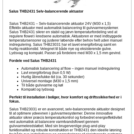
Salus THB2431 Selv-balancerende aktuator
Salus THB2431 – Selv-balancerende aktuator 24V (M30 x 1,5)
Effektiv aktuator med automatisk balancering til gulvvarmesystemer.
Salus THB2431 sikrer en stabil og jævn temperaturfordeling ved at
regulere flowet i kredsene automatisk. Aktuatoren er med indbyggede
temperatursensorer og justerer løbende efter behov helt uden manuel
indregulering. Salus THB23031 har et lavet energiforbrug samt en
hurtig reaktionstid. Velegnet til både nye og eksisterende gulve.
Lydsvag og kompakt. Passer på fordelere med M30 x 1,5 mm gevind.
Fordele ved Salus THB2431
Automatisk balancering af flow – ingen manuel indregulering
Lavt energiforbrug (kun 0,5 W)
Hurtig åbne/lukke-tid (ca. 30 sekunder)
Universel montage (M30 x 1,5 mm)
Til både gulvvarme og køl
Kompakt og lydsvag
Perfekt til installation i boliger, hvor komfort og driftssikkerhed er i
fokus.
Salus THB23031 er en avanceret, selv-balancerende aktuator designet
til at optimere ydeevnen i gulvvarmesystemer. Denne innovative
aktuator sikrer præcis temperaturkontrol og forbedret energieffektivitet
ved automatisk at balancere varmtvandsflowet gennem
gulvvarmekredsløbet. Med sin brugervenlige plug-and-play
funktionalitet og robuste konstruktion er THB2431 den ideelle løsning