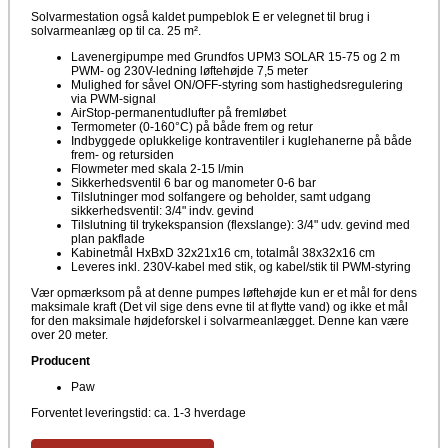
Solvarmestation også kaldet pumpeblok E er velegnet til brug i
solvarmeanlæg op til ca. 25 m².
Lavenergipumpe med Grundfos UPM3 SOLAR 15-75 og 2 m
PWM- og 230V-ledning løftehøjde 7,5 meter
Mulighed for såvel ON/OFF-styring som hastighedsregulering
via PWM-signal
AirStop-permanentudlufter på fremløbet
Termometer (0-160°C) på både frem og retur
Indbyggede oplukkelige kontraventiler i kuglehanerne på både
frem- og retursiden
Flowmeter med skala 2-15 l/min
Sikkerhedsventil 6 bar og manometer 0-6 bar
Tilslutninger mod solfangere og beholder, samt udgang
sikkerhedsventil: 3/4" indv. gevind
Tilslutning til trykekspansion (flexslange): 3/4" udv. gevind med
plan pakflade
Kabinetmål HxBxD 32x21x16 cm, totalmål 38x32x16 cm
Leveres inkl. 230V-kabel med stik, og kabel/stik til PWM-styring
Vær opmærksom på at denne pumpes løftehøjde kun er et mål for dens
maksimale kraft (Det vil sige dens evne til at flytte vand) og ikke et mål
for den maksimale højdeforskel i solvarmeanlægget. Denne kan være
over 20 meter.
Producent
Paw
Forventet leveringstid: ca. 1-3 hverdage