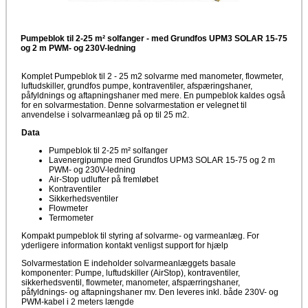
Pumpeblok til 2-25 m² solfanger - med Grundfos UPM3 SOLAR 15-75
og 2 m PWM- og 230V-ledning
Komplet Pumpeblok til 2 - 25 m2 solvarme med manometer, flowmeter,
luftudskiller, grundfos pumpe, kontraventiler, afspæringshaner,
påfyldnings og aftapningshaner med mere. En pumpeblok kaldes også
for en solvarmestation. Denne solvarmestation er velegnet til
anvendelse i solvarmeanlæg på op til 25 m2.
Data
Pumpeblok til 2-25 m² solfanger
Lavenergipumpe med Grundfos UPM3 SOLAR 15-75 og 2 m
PWM- og 230V-ledning
Air-Stop udlufter på fremløbet
Kontraventiler
Sikkerhedsventiler
Flowmeter
Termometer
Kompakt pumpeblok til styring af solvarme- og varmeanlæg. For
yderligere information kontakt venligst support for hjælp
Solvarmestation E indeholder solvarmeanlæggets basale
komponenter: Pumpe, luftudskiller (AirStop), kontraventiler,
sikkerhedsventil, flowmeter, manometer, afspærringshaner,
påfyldnings- og aftapningshaner mv. Den leveres inkl. både 230V- og
PWM-kabel i 2 meters længde