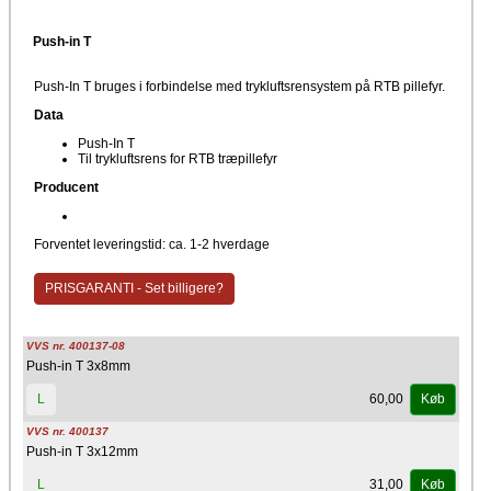
Push-in T
Push-In T bruges i forbindelse med trykluftsrensystem på RTB pillefyr.
Data
Push-In T
Til trykluftsrens for RTB træpillefyr
Producent
Forventet leveringstid: ca. 1-2 hverdage
PRISGARANTI - Set billigere?
VVS nr. 400137-08
Push-in T 3x8mm
60,00
L
Køb
VVS nr. 400137
Push-in T 3x12mm
31,00
L
Køb