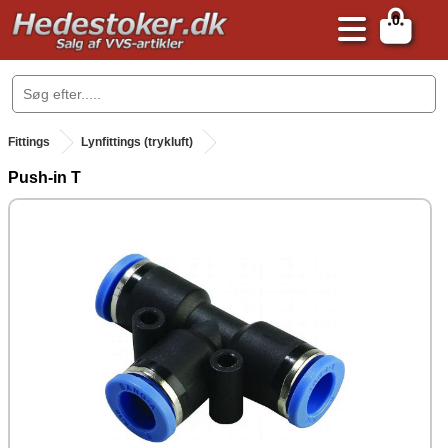
0
.
Fittings
Lynfittings (trykluft)
Push-in T