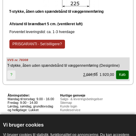
T-stykke, åben uden spændebånd til væggennemføring
Afstand til brændbart 5 cm. (ventileret luft)
Forventet leveringstid: ca. 1-3 hverdage
PRISGARANTI - Set billigere?
VVS nr. 78308
T-stykke, åben uden spændebånd til væggennemføring (Designline)
2.666,66
1.920,00
?
Køb
Åbningstider:
Hurtige genveje
Mandag til torsdag: 9.00 - 16.00
Salgs- & leveringsbetingelser
Fredag: 9.00 - 14.00
Sitemap
Lørdag, søndag, grundlovsdag
Kunde login
og helligdage: Lukket
Kundeservice
Hedestoker ApS
Hunnerupvej 3, 6920 Videbæk
Vi bruger cookies
E-mail:
salg@hedestoker.dk
Cvr. nr: 34 60 73 70
PA:
Vi bruger cookies til statistik, funktionalitet og annoncering. Du kan acceptere,