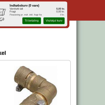
Indkøbskurv (
0 vare
)
Varekøb ialt
0,00 kr.
Fragt
0,00 kr.
Finasiering pr. mdr. inkl. fragt fra
0 kr.
Til betaling
Vis/skjul kurv
kel