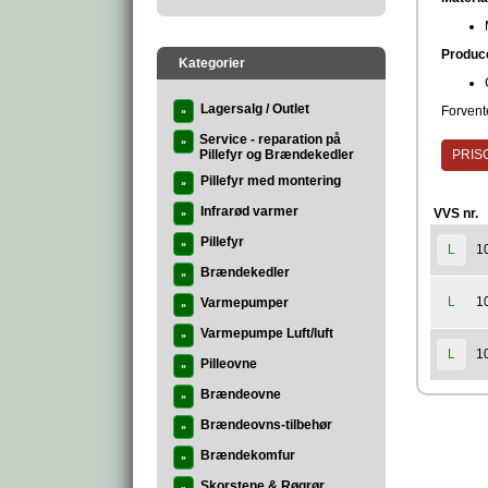
Produc
Kategorier
Lagersalg / Outlet
Forvente
»
Service - reparation på
»
Pillefyr og Brændekedler
PRISG
Pillefyr med montering
»
Infrarød varmer
VVS nr.
»
Pillefyr
»
1
L
Brændekedler
»
1
L
Varmepumper
»
Varmepumpe Luft/luft
»
1
L
Pilleovne
»
Brændeovne
»
Brændeovns-tilbehør
»
Brændekomfur
»
Skorstene & Røgrør