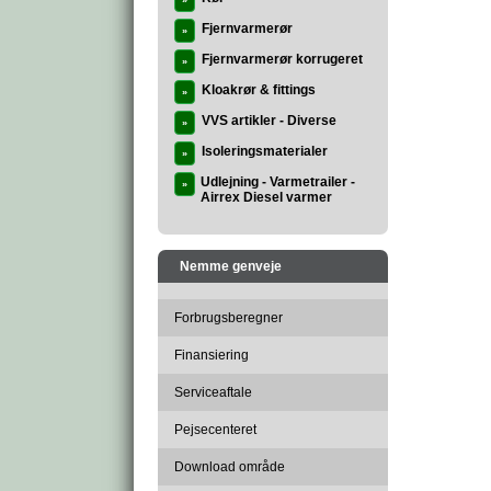
»
Fjernvarmerør
»
Fjernvarmerør korrugeret
»
Kloakrør & fittings
»
VVS artikler - Diverse
»
Isoleringsmaterialer
»
Udlejning - Varmetrailer -
»
Airrex Diesel varmer
Nemme genveje
Forbrugsberegner
Finansiering
Serviceaftale
Pejsecenteret
Download område