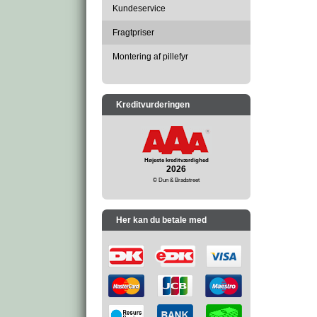
Kundeservice
Fragtpriser
Montering af pillefyr
Kreditvurderingen
Højeste kreditværdighed
2026
© Dun & Bradstreet
Her kan du betale med