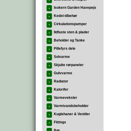
»
Isokern Garden Havepejs
»
Kedel-tilbehør
»
Cirkulationspumper
»
Ildfaste sten & plader
»
Beholder og Tanke
»
Pillefyrs dele
»
Solvarme
»
Skjulte rørpaneler
»
Gulvvarme
»
Radiator
»
Kalorifer
»
Varmeveksler
»
Varmtvandsbeholder
»
Kuglehaner & Ventiler
»
Fittings
»
Rør