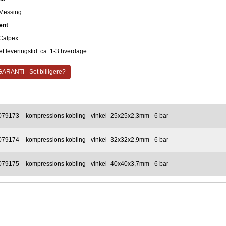
Messing
ent
Calpex
t leveringstid: ca. 1-3 hverdage
ARANTI - Set billigere?
079173
kompressions kobling - vinkel- 25x25x2,3mm - 6 bar
079174
kompressions kobling - vinkel- 32x32x2,9mm - 6 bar
079175
kompressions kobling - vinkel- 40x40x3,7mm - 6 bar