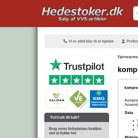
.
Vi er altid klar til at hjælpe
Profes
Fjernvarme
kompr
.
kompres
Kompres
Anvende
.
Data
Fortrudt dit køb?
Brug vores fortrydelses funktion
ved at trykke her.
Materia