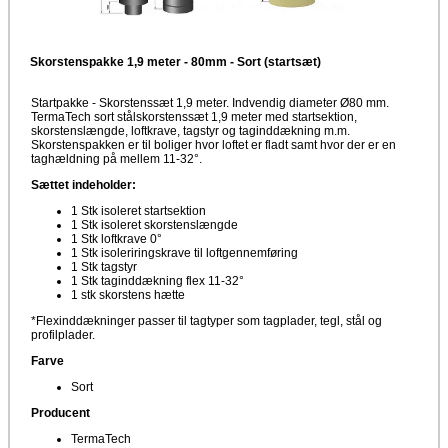
Skorstenspakke 1,9 meter - 80mm - Sort (startsæt)
Startpakke - Skorstenssæt 1,9 meter. Indvendig diameter Ø80 mm.
TermaTech sort stålskorstenssæt 1,9 meter med startsektion,
skorstenslængde, loftkrave, tagstyr og taginddækning m.m.
Skorstenspakken er til boliger hvor loftet er fladt samt hvor der er en
taghældning på mellem 11-32°.
Sættet indeholder:
1 Stk isoleret startsektion
1 Stk isoleret skorstenslængde
1 Stk loftkrave 0°
1 Stk isoleriringskrave til loftgennemføring
1 Stk tagstyr
1 Stk taginddækning flex 11-32°
1 stk skorstens hætte
*Flexinddækninger passer til tagtyper som tagplader, tegl, stål og
profilplader.
Farve
Sort
Producent
TermaTech