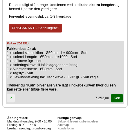
Det er muligt at forlænge skorstenen ved at
tilkøbe ekstra længder
og
herved tilpasse den yderligere.
Forventet leveringstid: ca. 1-3 hverdage
PRISGARANTI - Set billigere?
Pakke (ID9353)
Pakken består af:
1 x Isoleret startsektion - Ø80mm - L= 900mm - Sort
1 x Isoleret længde - Ø80mm - L=1000 - Sort
1 x Loftkrave 0gr. - sort
1 x Isoleringskrave til loft/etagegennemføring
1 x Skorstenshætte - Ø80mm - Sort
1 x Tagstyr - Sort
1 x Flex-inddækning inkl. regnkrave - 11-32 gr. - Sort kegle
Trykker du "Køb" bliver alle vare lagt i indkøbskurven hvor du selv
kan rette eller tilføje flere vare.
7.252,00
?
Køb
Åbningstider:
Hurtige genveje
Mandag til torsdag: 9.00 - 16.00
Salgs- & leveringsbetingelser
Fredag: 9.00 - 14.00
Sitemap
Lørdag, søndag, grundlovsdag
Kunde login