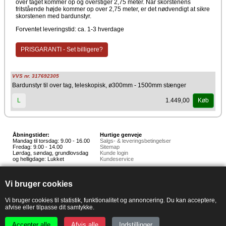
over taget kommer op og overstiger 2,75 meter. Når skorstenens
fritstående højde kommer op over 2,75 meter, er det nødvendigt at sikre
skorstenen med bardunstyr.
Forventet leveringstid: ca. 1-3 hverdage
PRISGARANTI - Set billigere?
VVS nr. 317692305
Bardunstyr til over tag, teleskopisk, ø300mm - 1500mm stænger
1.449,00
L
Køb
Åbningstider:
Hurtige genveje
Mandag til torsdag: 9.00 - 16.00
Salgs- & leveringsbetingelser
Fredag: 9.00 - 14.00
Sitemap
Lørdag, søndag, grundlovsdag
Kunde login
og helligdage: Lukket
Kundeservice
Hedestoker ApS
Hunnerupvej 3, 6920 Videbæk
Vi bruger cookies
E-mail:
salg@hedestoker.dk
Cvr. nr: 34 60 73 70
PA:
Vi bruger cookies til statistik, funktionalitet og annoncering. Du kan acceptere,
afvise eller tilpasse dit samtykke.
Accepter alle
Afvis alle
Indstillinger