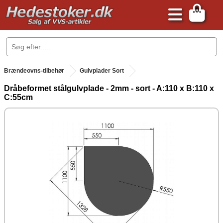
0
.
Brændeovns-tilbehør
Gulvplader Sort
Dråbeformet stålgulvplade - 2mm - sort - A:110 x B:110 x
C:55cm