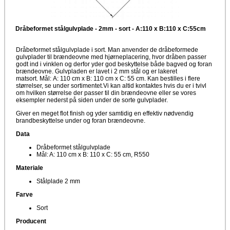
Dråbeformet stålgulvplade - 2mm - sort - A:110 x B:110 x C:55cm
Dråbeformet stålgulvplade i sort. Man anvender de dråbeformede
gulvplader til brændeovne med hjørneplacering, hvor dråben passer
godt ind i vinklen og derfor yder god beskyttelse både bagved og foran
brændeovne. Gulvpladen er lavet i 2 mm stål og er lakeret
matsort. Mål: A: 110 cm x B: 110 cm x C: 55 cm. Kan bestilles i flere
størrelser, se under sortimentet.Vi kan altid kontaktes hvis du er i tvivl
om hvilken størrelse der passer til din brændeovne eller se vores
eksempler nederst på siden under de sorte gulvplader.
Giver en meget flot finish og yder samtidig en effektiv nødvendig
brandbeskyttelse under og foran brændeovne.
Data
Dråbeformet stålgulvplade
Mål: A: 110 cm x B: 110 x C: 55 cm, R550
Materiale
Stålplade 2 mm
Farve
Sort
Producent