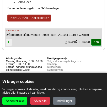
TermaTech
Forventet leveringstid: ca. 3-5 hverdage
PRISGARANTI - Set billigere?
VVS nr. 32310
Dråbeformet stålgulvplade - 2mm - sort - A:110 x B:110 x C:55cm
2.604,16
1.954,00
L
Køb
Åbningstider:
Hurtige genveje
Mandag til torsdag: 9.00 - 16.00
Salgs- & leveringsbetingelser
Fredag: 9.00 - 14.00
Sitemap
Lørdag, søndag, grundlovsdag
Kunde login
og helligdage: Lukket
Kundeservice
Hedestoker ApS
Hunnerupvej 3, 6920 Videbæk
Vi bruger cookies
E-mail:
salg@hedestoker.dk
Cvr. nr: 34 60 73 70
PA:
Vi bruger cookies til statistik, funktionalitet og annoncering. Du kan acceptere,
afvise eller tilpasse dit samtykke.
Accepter alle
Afvis alle
Indstillinger