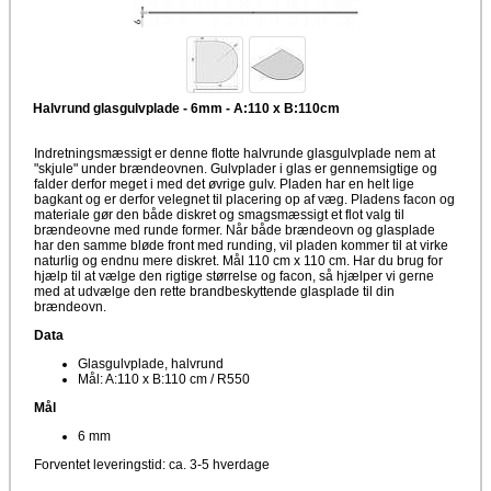
Halvrund glasgulvplade - 6mm - A:110 x B:110cm
Indretningsmæssigt er denne flotte halvrunde glasgulvplade nem at
"skjule" under brændeovnen. Gulvplader i glas er gennemsigtige og
falder derfor meget i med det øvrige gulv. Pladen har en helt lige
bagkant og er derfor velegnet til placering op af væg. Pladens facon og
materiale gør den både diskret og smagsmæssigt et flot valg til
brændeovne med runde former. Når både brændeovn og glasplade
har den samme bløde front med runding, vil pladen kommer til at virke
naturlig og endnu mere diskret. Mål 110 cm x 110 cm. Har du brug for
hjælp til at vælge den rigtige størrelse og facon, så hjælper vi gerne
med at udvælge den rette brandbeskyttende glasplade til din
brændeovn.
Data
Glasgulvplade, halvrund
Mål: A:110 x B:110 cm / R550
Mål
6 mm
Forventet leveringstid: ca. 3-5 hverdage