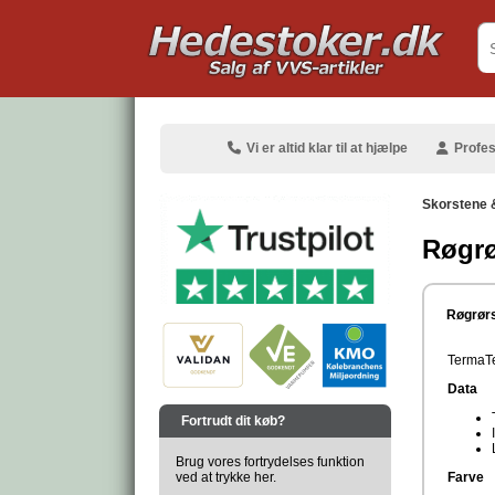
.
Vi er altid klar til at hjælpe
Profes
Skorstene 
Røgrø
.
Røgrørs
TermaTe
Data
.
Fortrudt dit køb?
Brug vores fortrydelses funktion
ved at trykke her.
Farve