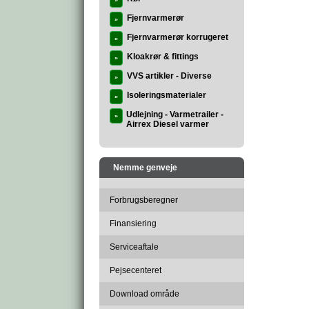
»
Fjernvarmerør
»
Fjernvarmerør korrugeret
»
Kloakrør & fittings
»
VVS artikler - Diverse
»
Isoleringsmaterialer
»
Udlejning - Varmetrailer -
»
Airrex Diesel varmer
Nemme genveje
Forbrugsberegner
Finansiering
Serviceaftale
Pejsecenteret
Download område