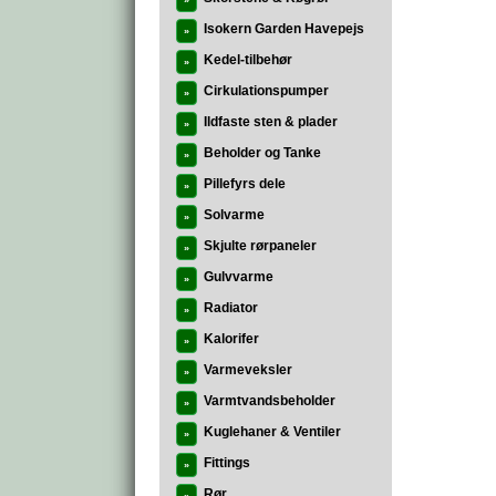
»
Isokern Garden Havepejs
»
Kedel-tilbehør
»
Cirkulationspumper
»
Ildfaste sten & plader
»
Beholder og Tanke
»
Pillefyrs dele
»
Solvarme
»
Skjulte rørpaneler
»
Gulvvarme
»
Radiator
»
Kalorifer
»
Varmeveksler
»
Varmtvandsbeholder
»
Kuglehaner & Ventiler
»
Fittings
»
Rør