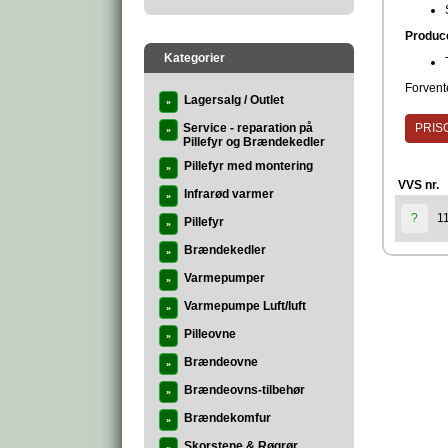
Produc
Kategorier
Forvente
Lagersalg / Outlet
»
Service - reparation på
PRISG
»
Pillefyr og Brændekedler
Pillefyr med montering
»
VVS nr.
Infrarød varmer
»
1
?
Pillefyr
»
Brændekedler
»
Varmepumper
»
Varmepumpe Luft/luft
»
Pilleovne
»
Brændeovne
»
Brændeovns-tilbehør
»
Brændekomfur
»
Skorstene & Røgrør