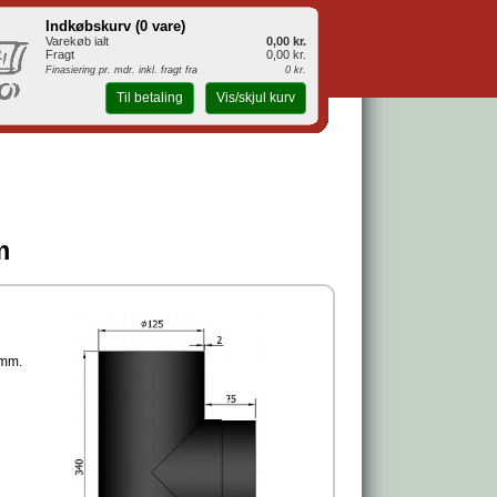
Indkøbskurv (
0 vare
)
Varekøb ialt
0,00 kr.
Fragt
0,00 kr.
Finasiering pr. mdr. inkl. fragt fra
0 kr.
Til betaling
Vis/skjul kurv
m
 mm.