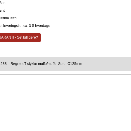
Sort
ent
TermaTech
t leveringstid: ca. 3-5 hverdage
ARANTI - Set billigere?
1288
Røgrørs T-stykke muffe/muffe, Sort - Ø125mm