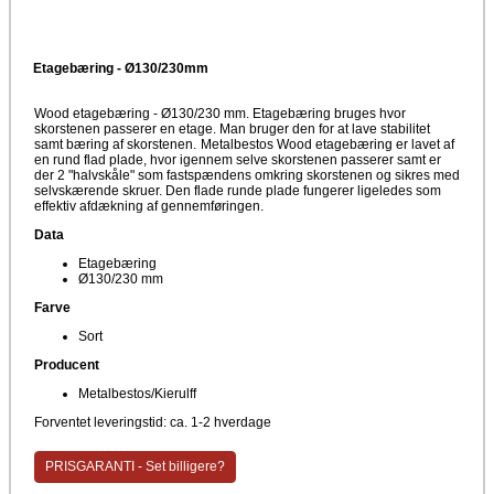
Etagebæring - Ø130/230mm
Wood etagebæring - Ø130/230 mm. Etagebæring bruges hvor
skorstenen passerer en etage. Man bruger den for at lave stabilitet
samt bæring af skorstenen.
Metalbestos Wood etagebæring er lavet af
en rund flad plade, hvor igennem selve skorstenen passerer samt er
der 2 "halvskåle" som fastspændens omkring skorstenen og sikres med
selvskærende skruer. Den flade runde plade fungerer ligeledes som
effektiv afdækning af gennemføringen.
Data
Etagebæring
Ø130/230 mm
Farve
Sort
Producent
Metalbestos/Kierulff
Forventet leveringstid: ca. 1-2 hverdage
PRISGARANTI - Set billigere?