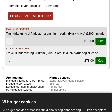
Forventet leveringstid: ca. 1-2 hverdage
PRISGARANTI - Set billigere?
VVS nr. 317638201
Taginddækning til fladt tag - aluminium, sort, - (Husk krave) Ø200mm udv
813,00
L
Køb
VVS nr. 317641201
Krave til inddækning 200mm (udv) - Sort - inklusiv skruer og silicone
278,00
L
Køb
Åbningstider:
Hurtige genveje
Mandag til torsdag: 9.00 - 16.00
Salgs- & leveringsbetingelser
Fredag: 9.00 - 14.00
Sitemap
Lørdag, søndag, grundlovsdag
Kunde login
og helligdage: Lukket
Kundeservice
Hedestoker ApS
Hunnerupvej 3, 6920 Videbæk
Vi bruger cookies
E-mail:
salg@hedestoker.dk
Cvr. nr: 34 60 73 70
PA:
Vi bruger cookies til statistik, funktionalitet og annoncering. Du kan acceptere,