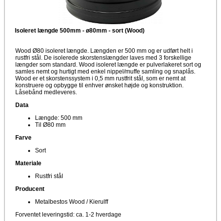
Isoleret længde 500mm - ø80mm - sort (Wood)
Wood Ø80 isoleret længde. Længden er 500 mm og er udført helt i
rustfri stål. De isolerede skorstenslængder laves med 3 forskellige
længder som standard. Wood isoleret længde er pulverlakeret sort og
samles nemt og hurtigt med enkel nippel/muffe samling og snaplås.
Wood er et skorstenssystem i 0,5 mm rustfrit stål, som er nemt at
konstruere og opbygge til enhver ønsket højde og konstruktion.
Låsebånd medleveres.
Data
Længde: 500 mm
Til Ø80 mm
Farve
Sort
Materiale
Rustfri stål
Producent
Metalbestos Wood / Kierulff
Forventet leveringstid: ca. 1-2 hverdage