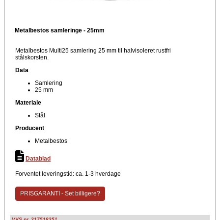
Metalbestos samleringe - 25mm
Metalbestos Multi25 samlering 25 mm til halvisoleret rustfri
stålskorsten.
Data
Samlering
25 mm
Materiale
Stål
Producent
Metalbestos
Datablad
Forventet leveringstid: ca. 1-3 hverdage
PRISGARANTI - Set billigere?
VVS nr. 317518351