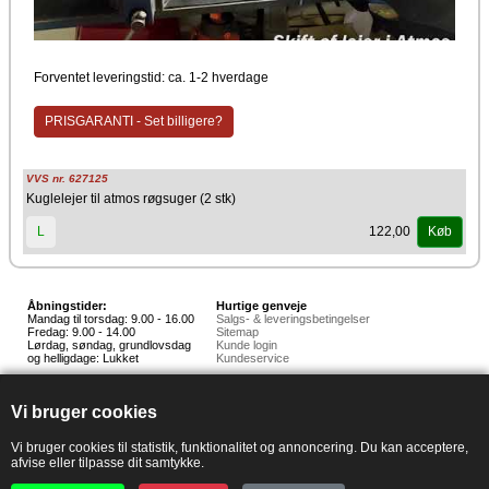
Forventet leveringstid: ca. 1-2 hverdage
PRISGARANTI - Set billigere?
VVS nr. 627125
Kuglelejer til atmos røgsuger (2 stk)
122,00
L
Køb
Åbningstider:
Hurtige genveje
Mandag til torsdag: 9.00 - 16.00
Salgs- & leveringsbetingelser
Fredag: 9.00 - 14.00
Sitemap
Lørdag, søndag, grundlovsdag
Kunde login
og helligdage: Lukket
Kundeservice
Hedestoker ApS
Hunnerupvej 3, 6920 Videbæk
Vi bruger cookies
E-mail:
salg@hedestoker.dk
Cvr. nr: 34 60 73 70
PA:
Vi bruger cookies til statistik, funktionalitet og annoncering. Du kan acceptere,
afvise eller tilpasse dit samtykke.