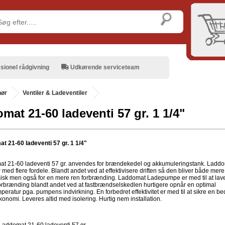
sionel rådgivning
Udkørende serviceteam
hør
Ventiler & Ladeventiler
mat 21-60 ladeventi 57 gr. 1 1/4"
t 21-60 ladeventi 57 gr. 1 1/4"
t 21-60 ladeventi 57 gr. anvendes for brændekedel og akkumuleringstank. Ladd
med flere fordele. Blandt andet ved at effektivisere driften så den bliver både mere
sk men også for en mere ren forbrænding. Laddomat Ladepumpe er med til at lav
orbrænding blandt andet ved at fastbrændselskedlen hurtigere opnår en optimal
mperatur pga. pumpens indvirkning. En forbedret effektivitet er med til at sikre en be
onomi. Leveres altid med isolering. Hurtig nem installation.