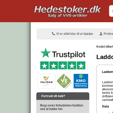
.
Vi er altid klar til at hjælpe
Profes
Kedel-tilbe
Laddo
.
Laddoma
Laddoma
kommer 
økonomi
.
bedre f
Fortrudt dit køb?
driftste
varmeøk
Brug vores fortrydelses funktion
Data
ved at trykke her.