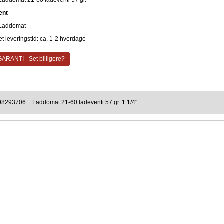
Laddomat 21-60 ladeventi 57 gr.
ent
Laddomat
t leveringstid: ca. 1-2 hverdage
ARANTI - Set billigere?
08293706
Laddomat 21-60 ladeventi 57 gr. 1 1/4"