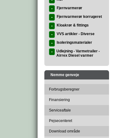
»
Fjernvarmerør
»
Fjernvarmerør korrugeret
»
Kloakrør & fittings
»
VVS artikler - Diverse
»
Isoleringsmaterialer
»
Udlejning - Varmetrailer -
»
Airrex Diesel varmer
Nemme genveje
Forbrugsberegner
Finansiering
Serviceaftale
Pejsecenteret
Download område