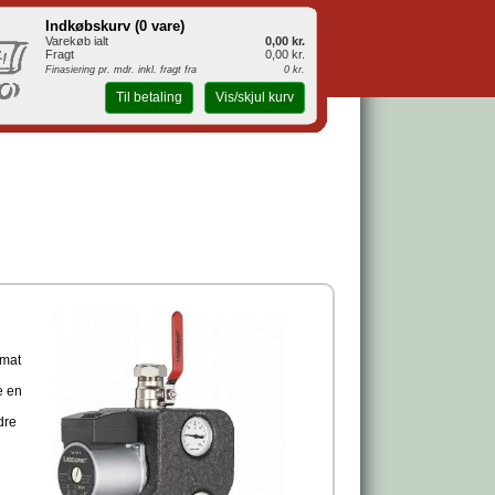
Indkøbskurv (
0 vare
)
Varekøb ialt
0,00 kr.
Fragt
0,00 kr.
Finasiering pr. mdr. inkl. fragt fra
0 kr.
Til betaling
Vis/skjul kurv
omat
e en
dre