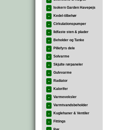
»
Isokern Garden Havepejs
»
Kedel-tilbehør
»
Cirkulationspumper
»
Ildfaste sten & plader
»
Beholder og Tanke
»
Pillefyrs dele
»
Solvarme
»
Skjulte rørpaneler
»
Gulvvarme
»
Radiator
»
Kalorifer
»
Varmeveksler
»
Varmtvandsbeholder
»
Kuglehaner & Ventiler
»
Fittings
»
Rør