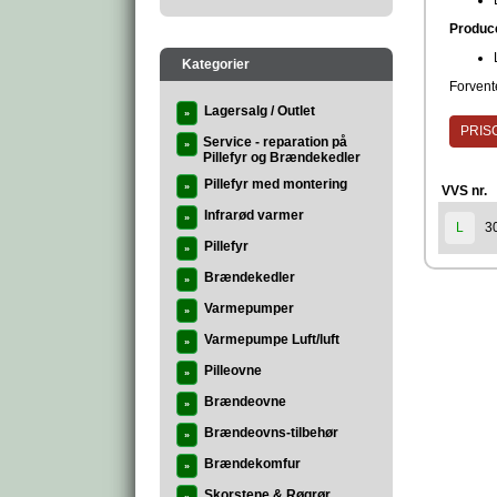
Produc
Kategorier
Forvente
Lagersalg / Outlet
»
PRISG
Service - reparation på
»
Pillefyr og Brændekedler
Pillefyr med montering
»
VVS nr.
Infrarød varmer
»
3
L
Pillefyr
»
Brændekedler
»
Varmepumper
»
Varmepumpe Luft/luft
»
Pilleovne
»
Brændeovne
»
Brændeovns-tilbehør
»
Brændekomfur
»
Skorstene & Røgrør