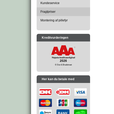
Kundeservice
Fragtpriser
Montering af pillefyr
Kreditvurderingen
Højeste kreditværdighed
2026
© Dun & Bradstreet
Her kan du betale med