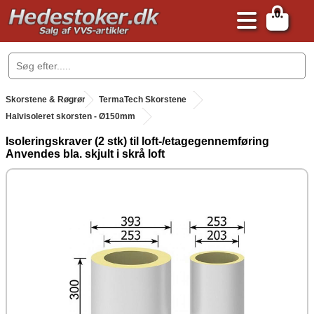
0
.
Skorstene & Røgrør
.
TermaTech Skorstene
Halvisoleret skorsten - Ø150mm
Isoleringskraver (2 stk) til loft-/etagegennemføring
Anvendes bla. skjult i skrå loft