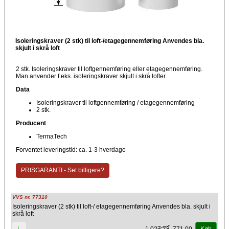
Isoleringskraver (2 stk) til loft-/etagegennemføring Anvendes bla.
skjult i skrå loft
2 stk. Isoleringskraver til loftgennemføring eller etagegennemføring.
Man anvender f.eks. isoleringskraver skjult i skrå lofter.
Data
Isoleringskraver til loftgennemføring / etagegennemføring
2 stk.
Producent
TermaTech
Forventet leveringstid: ca. 1-3 hverdage
PRISGARANTI - Set billigere?
VVS nr. 77310
Isoleringskraver (2 stk) til loft-/ etagegennemføring Anvendes bla. skjult i
skrå loft
1.027,78
771,00