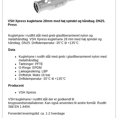
VSH Xpress kuglehane 28mm med høj spindel og håndtag. DN25.
Press
Kuglehane i rustfrit stål med greb glasfiberarmeret nylon og
metalhåndtag. VSH Xpress kuglehane 28 mm med høj spindel og
håndtag. DN25. Driftstemperatur -35°C til +135°C.
Data
Kuglehane i rustfri stål med greb i glasfiberarmeret nylon med
metalhåndtag
Tætninger: PFTE
O-Ringe: EPDM
Lækagesikring: LBP
Driftstryk: Maks 16 bar
Driftstemperatur -35°C til +135°C
Producent
VSH Xpress
VSH kuglehane i rustfrit stål der er godkendt til
brugsvandsinstallationer. Kan også anvendes til andre formål. Rustfri
Stål EN 1.4404.
Forventet leveringstid: ca. 1-2 hverdage