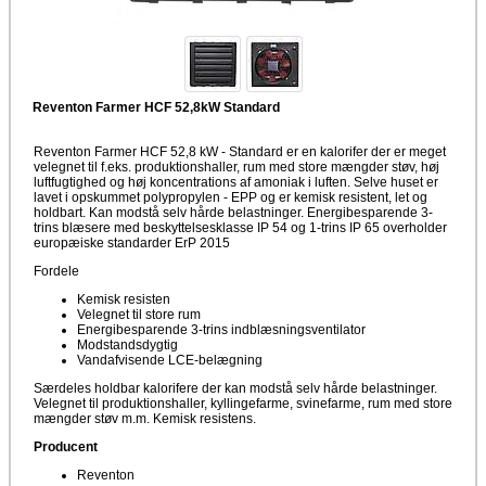
Reventon Farmer HCF 52,8kW Standard
Reventon Farmer HCF 52,8 kW - Standard er en kalorifer der er meget
velegnet til f.eks. produktionshaller, rum med store mængder støv, høj
luftfugtighed og høj koncentrations af amoniak i luften. Selve huset er
lavet i opskummet polypropylen - EPP og er kemisk resistent, let og
holdbart. Kan modstå selv hårde belastninger. Energibesparende 3-
trins blæsere med beskyttelsesklasse IP 54 og 1-trins IP 65 overholder
europæiske standarder ErP 2015
Fordele
Kemisk resisten
Velegnet til store rum
Energibesparende 3-trins indblæsningsventilator
Modstandsdygtig
Vandafvisende LCE-belægning
Særdeles holdbar kalorifere der kan modstå selv hårde belastninger.
Velegnet til produktionshaller, kyllingefarme, svinefarme, rum med store
mængder støv m.m. Kemisk resistens.
Producent
Reventon