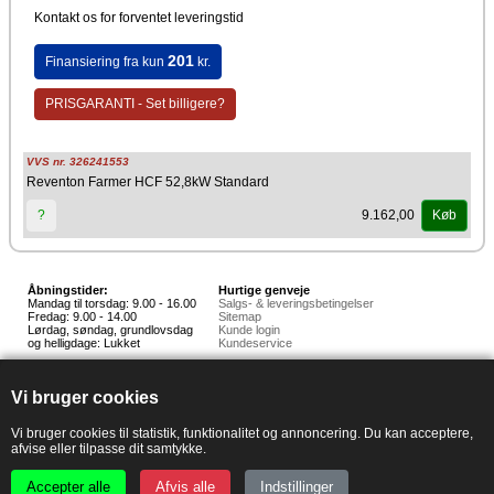
Kontakt os for forventet leveringstid
201
Finansiering fra kun
kr.
PRISGARANTI - Set billigere?
VVS nr. 326241553
Reventon Farmer HCF 52,8kW Standard
9.162,00
?
Køb
Åbningstider:
Hurtige genveje
Mandag til torsdag: 9.00 - 16.00
Salgs- & leveringsbetingelser
Fredag: 9.00 - 14.00
Sitemap
Lørdag, søndag, grundlovsdag
Kunde login
og helligdage: Lukket
Kundeservice
Hedestoker ApS
Hunnerupvej 3, 6920 Videbæk
Vi bruger cookies
E-mail:
salg@hedestoker.dk
Cvr. nr: 34 60 73 70
PA:
Vi bruger cookies til statistik, funktionalitet og annoncering. Du kan acceptere,
afvise eller tilpasse dit samtykke.
Accepter alle
Afvis alle
Indstillinger