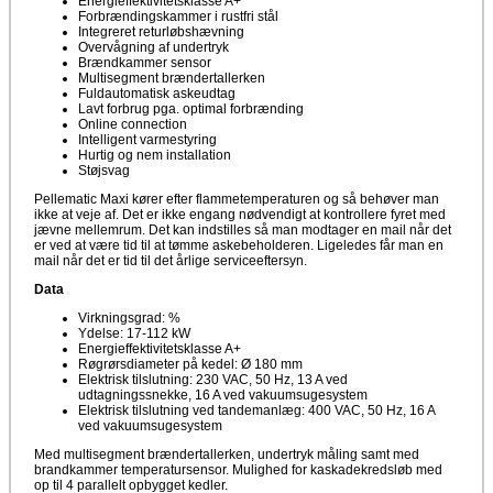
Energieffektivitetsklasse A+
Forbrændingskammer i rustfri stål
Integreret returløbshævning
Overvågning af undertryk
Brændkammer sensor
Multisegment brændertallerken
Fuldautomatisk askeudtag
Lavt forbrug pga. optimal forbrænding
Online connection
Intelligent varmestyring
Hurtig og nem installation
Støjsvag
Pellematic Maxi kører efter flammetemperaturen og så behøver man
ikke at veje af. Det er ikke engang nødvendigt at kontrollere fyret med
jævne mellemrum. Det kan indstilles så man modtager en mail når det
er ved at være tid til at tømme askebeholderen. Ligeledes får man en
mail når det er tid til det årlige serviceeftersyn.
Data
Virkningsgrad: %
Ydelse: 17-112 kW
Energieffektivitetsklasse A+
Røgrørsdiameter på kedel: Ø 180 mm
Elektrisk tilslutning: 230 VAC, 50 Hz, 13 A ved
udtagningssnekke, 16 A ved vakuumsugesystem
Elektrisk tilslutning ved tandemanlæg: 400 VAC, 50 Hz, 16 A
ved vakuumsugesystem
Med multisegment brændertallerken, undertryk måling samt med
brandkammer temperatursensor. Mulighed for kaskadekredsløb med
op til 4 parallelt opbygget kedler.