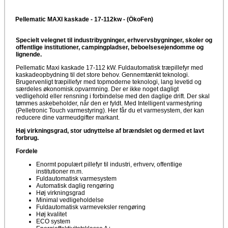
Pellematic MAXI kaskade - 17-112kw - (ÖkoFen)
Specielt velegnet til industribygninger, erhvervsbygninger, skoler og
offentlige institutioner, campingpladser, beboelsesejendomme og
lignende.
Pellematic Maxi kaskade 17-112 kW. Fuldautomatisk træpillefyr med
kaskadeopbydning til det store behov. Gennemtænkt teknologi.
Brugervenligt træpillefyr med topmoderne teknologi, lang levetid og
særdeles økonomisk.opvarmning. Der er ikke noget dagligt
vedligehold eller rensning i forbindelse med den daglige drift. Der skal
tømmes askebeholder, når den er fyldt. Med Intelligent varmestyring
(Pelletronic Touch varmestyring). Her får du et varmesystem, der kan
reducere dine varmeudgifter markant.
Høj virkningsgrad, stor udnyttelse af brændslet og dermed et lavt
forbrug.
Fordele
Enormt populært pillefyr til industri, erhverv, offentlige
institutioner m.m.
Fuldautomatisk varmesystem
Automatisk daglig rengøring
Høj virkningsgrad
Minimal vedligeholdelse
Fuldautomatisk varmeveksler rengøring
Høj kvalitet
ECO system