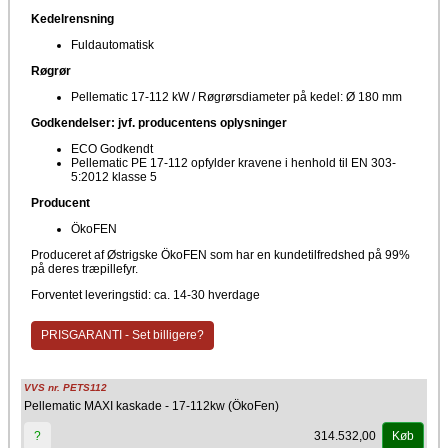
Kedelrensning
Fuldautomatisk
Røgrør
Pellematic 17-112 kW / Røgrørsdiameter på kedel: Ø 180 mm
Godkendelser: jvf. producentens oplysninger
ECO Godkendt
Pellematic PE 17-112 opfylder kravene i henhold til EN 303-
5:2012 klasse 5
Producent
ÖkoFEN
Produceret af Østrigske ÖkoFEN som har en kundetilfredshed på 99%
på deres træpillefyr.
Forventet leveringstid: ca. 14-30 hverdage
PRISGARANTI - Set billigere?
VVS nr. PETS112
Pellematic MAXI kaskade - 17-112kw (ÖkoFen)
314.532,00
?
Køb