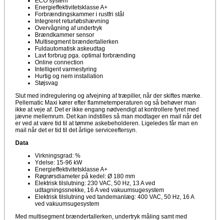
ECO system
Energieffektivitetsklasse A+
Forbrændingskammer i rustfri stål
Integreret returløbshævning
Overvågning af undertryk
Brændkammer sensor
Multisegment brændertallerken
Fuldautomatisk askeudtag
Lavt forbrug pga. optimal forbrænding
Online connection
Intelligent varmestyring
Hurtig og nem installation
Støjsvag
Slut med indregulering og afvejning af træpiller, når der skiftes mærke.
Pellematic Maxi kører efter flammetemperaturen og så behøver man
ikke at veje af. Det er ikke engang nødvendigt at kontrollere fyret med
jævne mellemrum. Det kan indstilles så man modtager en mail når det
er ved at være tid til at tømme askebeholderen. Ligeledes får man en
mail når det er tid til det årlige serviceeftersyn.
Data
Virkningsgrad: %
Ydelse: 15-96 kW
Energieffektivitetsklasse A+
Røgrørsdiameter på kedel: Ø 180 mm
Elektrisk tilslutning: 230 VAC, 50 Hz, 13 A ved
udtagningssnekke, 16 A ved vakuumsugesystem
Elektrisk tilslutning ved tandemanlæg: 400 VAC, 50 Hz, 16 A
ved vakuumsugesystem
Med multisegment brændertallerken, undertryk måling samt med