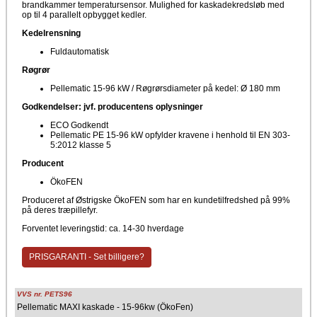
brandkammer temperatursensor. Mulighed for kaskadekredsløb med
op til 4 parallelt opbygget kedler.
Kedelrensning
Fuldautomatisk
Røgrør
Pellematic 15-96 kW / Røgrørsdiameter på kedel: Ø 180 mm
Godkendelser: jvf. producentens oplysninger
ECO Godkendt
Pellematic PE 15-96 kW opfylder kravene i henhold til EN 303-
5:2012 klasse 5
Producent
ÖkoFEN
Produceret af Østrigske ÖkoFEN som har en kundetilfredshed på 99%
på deres træpillefyr.
Forventet leveringstid: ca. 14-30 hverdage
PRISGARANTI - Set billigere?
VVS nr. PETS96
Pellematic MAXI kaskade - 15-96kw (ÖkoFen)