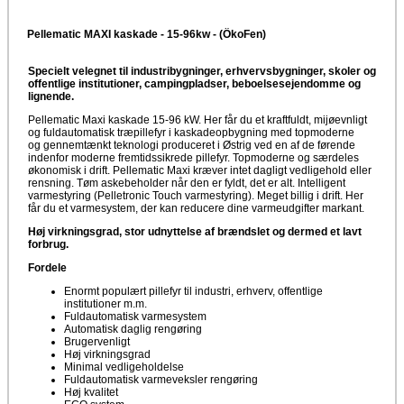
Pellematic MAXI kaskade - 15-96kw - (ÖkoFen)
Specielt velegnet til industribygninger, erhvervsbygninger, skoler og
offentlige institutioner, campingpladser, beboelsesejendomme og
lignende.
Pellematic Maxi kaskade 15-96 kW. Her får du et kraftfuldt, mijøevnligt
og fuldautomatisk træpillefyr i kaskadeopbygning med topmoderne
og gennemtænkt teknologi produceret i Østrig ved en af de førende
indenfor moderne fremtidssikrede pillefyr. Topmoderne og særdeles
økonomisk i drift. Pellematic Maxi kræver intet dagligt vedligehold eller
rensning. Tøm askebeholder når den er fyldt, det er alt. Intelligent
varmestyring (Pelletronic Touch varmestyring). Meget billig i drift. Her
får du et varmesystem, der kan reducere dine varmeudgifter markant.
Høj virkningsgrad, stor udnyttelse af brændslet og dermed et lavt
forbrug.
Fordele
Enormt populært pillefyr til industri, erhverv, offentlige
institutioner m.m.
Fuldautomatisk varmesystem
Automatisk daglig rengøring
Brugervenligt
Høj virkningsgrad
Minimal vedligeholdelse
Fuldautomatisk varmeveksler rengøring
Høj kvalitet