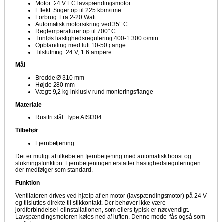
Motor: 24 V EC lavspændingsmotor
Effekt: Suger op til 225 kbm/time
Forbrug: Fra 2-20 Watt
Automatisk motorsikring ved 35° C
Røgtemperaturer op til 700° C
Trinløs hastighedsregulering 400-1.300 o/min
Opblanding med luft 10-50 gange
Tilslutning: 24 V, 1.6 ampere
Mål
Bredde Ø 310 mm
Højde 280 mm
Vægt: 9,2 kg inklusiv rund monteringsflange
Materiale
Rustfri stål: Type AISI304
Tilbehør
Fjernbetjening
Det er muligt at tilkøbe en fjernbetjening med automatisk boost og
slukningsfunktion. Fjernbetjeningen erstatter hastighedsreguleringen
der medfølger som standard.
Funktion
Ventilatoren drives ved hjælp af en motor (lavspændingsmotor) på 24 V
og tilsluttes direkte til stikkontakt. Der behøver ikke være
jordforbindelse i elinstallationen, som ellers typisk er nødvendigt.
Lavspændingsmotoren køles ned af luften. Denne model fås også som