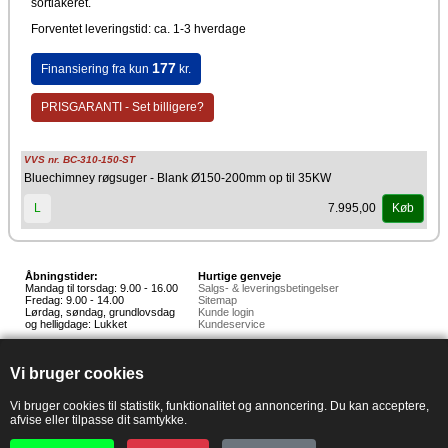
sortlakeret.
Forventet leveringstid: ca. 1-3 hverdage
177
Finansiering fra kun
kr.
PRISGARANTI - Set billigere?
VVS nr. BC-310-150-ST
Bluechimney røgsuger - Blank Ø150-200mm op til 35KW
7.995,00
L
Køb
Åbningstider:
Hurtige genveje
Mandag til torsdag: 9.00 - 16.00
Salgs- & leveringsbetingelser
Fredag: 9.00 - 14.00
Sitemap
Lørdag, søndag, grundlovsdag
Kunde login
og helligdage: Lukket
Kundeservice
Hedestoker ApS
Hunnerupvej 3, 6920 Videbæk
Vi bruger cookies
E-mail:
salg@hedestoker.dk
Cvr. nr: 34 60 73 70
PA:
Vi bruger cookies til statistik, funktionalitet og annoncering. Du kan acceptere,
afvise eller tilpasse dit samtykke.