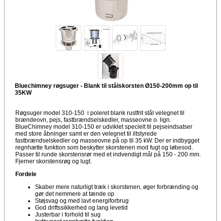
Bluechimney røgsuger - Blank til stålskorsten Ø150-200mm op til
35KW
Røgsuger model 310-150 i poleret blank rustfrit stål velegnet til
brændeovn, pejs, fastbrændselskedler, masseovne o. lign.
BlueChimney model 310-150 er udviklet specielt til pejseindsatser
med store åbninger samt er den velegnet til iltstyrede
fastbrændselskedler og masseovne på op til 35 kW. Der er indbygget
regnhætte funktion som beskytter skorstenen mod fugt og løbesod.
Passer til runde skorstensrør med et indvendigt mål på 150 - 200 mm.
Fjerner skorstensrøg og lugt.
Fordele
Skaber mere naturligt træk i skorstenen, øger forbrænding og
gør det nemmere at tænde op
Støjsvag og med lavt energiforbrug
God driftssikkerhed og lang levetid
Justerbar i forhold til sug