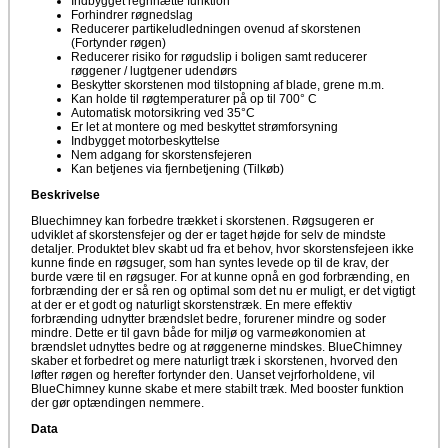
Indbygget regnhætte funktion
Forhindrer røgnedslag
Reducerer partikeludledningen ovenud af skorstenen
(Fortynder røgen)
Reducerer risiko for røgudslip i boligen samt reducerer
røggener / lugtgener udendørs
Beskytter skorstenen mod tilstopning af blade, grene m.m.
Kan holde til røgtemperaturer på op til 700° C
Automatisk motorsikring ved 35°C
Er let at montere og med beskyttet strømforsyning
Indbygget motorbeskyttelse
Nem adgang for skorstensfejeren
Kan betjenes via fjernbetjening (Tilkøb)
Beskrivelse
Bluechimney kan forbedre trækket i skorstenen. Røgsugeren er
udviklet af skorstensfejer og der er taget højde for selv de mindste
detaljer. Produktet blev skabt ud fra et behov, hvor skorstensfejeen ikke
kunne finde en røgsuger, som han syntes levede op til de krav, der
burde være til en røgsuger. For at kunne opnå en god forbrænding, en
forbrænding der er så ren og optimal som det nu er muligt, er det vigtigt
at der er et godt og naturligt skorstenstræk. En mere effektiv
forbrænding udnytter brændslet bedre, forurener mindre og soder
mindre. Dette er til gavn både for miljø og varmeøkonomien at
brændslet udnyttes bedre og at røggenerne mindskes. BlueChimney
skaber et forbedret og mere naturligt træk i skorstenen, hvorved den
løfter røgen og herefter fortynder den. Uanset vejrforholdene, vil
BlueChimney kunne skabe et mere stabilt træk. Med booster funktion
der gør optændingen nemmere.
Data