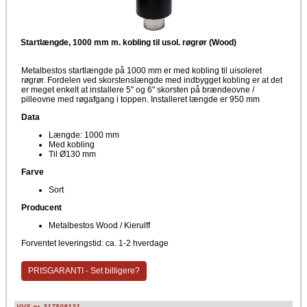
Startlængde, 1000 mm m. kobling til usol. røgrør (Wood)
Metalbestos startlængde på 1000 mm er med kobling til uisoleret
røgrør. Fordelen ved skorstenslængde med indbygget kobling er at det
er meget enkelt at installere 5" og 6" skorsten på brændeovne /
pilleovne med røgafgang i toppen. Installeret længde er 950 mm
Data
Længde: 1000 mm
Med kobling
Til Ø130 mm
Farve
Sort
Producent
Metalbestos Wood / Kierulff
Forventet leveringstid: ca. 1-2 hverdage
PRISGARANTI - Set billigere?
VVS nr. 317508131