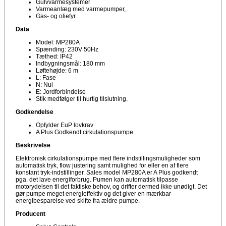
Gulvvarmesystemer
Varmeanlæg med varmepumper,
Gas- og oliefyr
Data
Model: MP280A
Spænding: 230V 50Hz
Tæthed: IP42
Indbygningsmål: 180 mm
Løftehøjde: 6 m
L: Fase
N: Nul
E: Jordforbindelse
Stik medfølger til hurtig tilslutning.
Godkendelse
Opfylder EuP lovkrav
A Plus Godkendt cirkulationspumpe
Beskrivelse
Elektronisk cirkulationspumpe med flere indstillingsmuligheder som
automatisk tryk, flow justering samt mulighed for eller en af flere
konstant tryk-indstillinger. Sales model MP280A er A Plus godkendt
pga. det lave energiforbrug. Pumen kan automatisk tilpasse
motorydelsen til det faktiske behov, og drifter dermed ikke unødigt. Det
gør pumpe meget energieffektiv og det giver en mærkbar
energibesparelse ved skifte fra ældre pumpe.
Producent