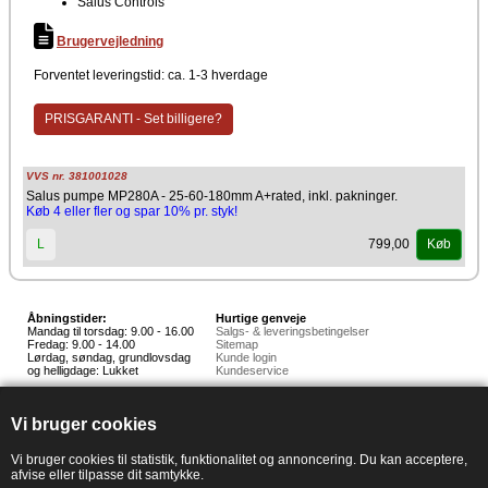
Salus Controls
Brugervejledning
Forventet leveringstid: ca. 1-3 hverdage
PRISGARANTI - Set billigere?
VVS nr. 381001028
Salus pumpe MP280A - 25-60-180mm A+rated, inkl. pakninger.
Køb 4 eller fler og spar 10% pr. styk!
799,00
L
Køb
Åbningstider:
Hurtige genveje
Mandag til torsdag: 9.00 - 16.00
Salgs- & leveringsbetingelser
Fredag: 9.00 - 14.00
Sitemap
Lørdag, søndag, grundlovsdag
Kunde login
og helligdage: Lukket
Kundeservice
Hedestoker ApS
Hunnerupvej 3, 6920 Videbæk
Vi bruger cookies
E-mail:
salg@hedestoker.dk
Cvr. nr: 34 60 73 70
PA:
Vi bruger cookies til statistik, funktionalitet og annoncering. Du kan acceptere,
afvise eller tilpasse dit samtykke.