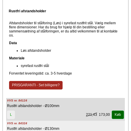
Rustfri afstandsholder
Afstandsholder til stålforing (Løs) i syrefast rustfrit stål. Vælg mellem
flere dimensioner. Har du brug for hjælp til din bestilling eller
sammensætning af stålforingen, er du altid velkommen til at kontakte
os.
Data
Løs afstandsholder
Materiale
syrefast rustfri stål
Forventet leveringstid: ca. 3-5 hverdage
PRISGARANTI - Set billigere?
VVS nr. 84124
Rustfri afstandsholder - Ø100mm
221,43
173,00
L
Køb
VVS nr. 84324
Rustfri afstandsholder - Ø130mm