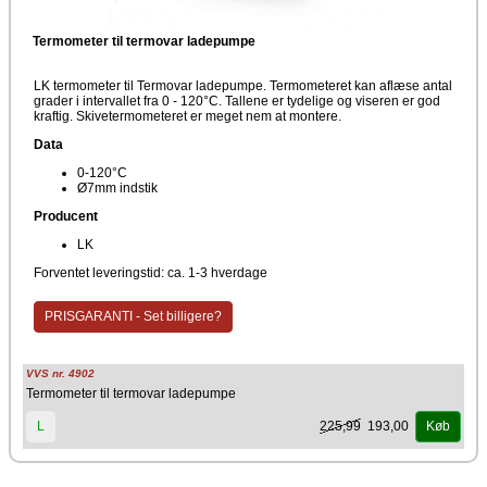
Termometer til termovar ladepumpe
LK termometer til Termovar ladepumpe. Termometeret kan aflæse antal
grader i intervallet fra 0 - 120°C. Tallene er tydelige og viseren er god
kraftig. Skivetermometeret er meget nem at montere.
Data
0-120°C
Ø7mm indstik
Producent
LK
Forventet leveringstid: ca. 1-3 hverdage
PRISGARANTI - Set billigere?
VVS nr. 4902
Termometer til termovar ladepumpe
225,99
193,00
L
Køb