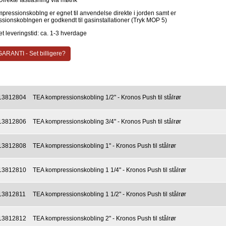
Direkte fastlåsning via møtrik
pressionskoblng er egnet til anvendelse direkte i jorden samt er
sionskoblngen er godkendt til gasinstallationer (Tryk MOP 5)
t leveringstid: ca. 1-3 hverdage
ARANTI - Set billigere?
13812804
TEA kompressionskobling 1/2" - Kronos Push til stålrør
13812806
TEA kompressionskobling 3/4" - Kronos Push til stålrør
13812808
TEA kompressionskobling 1" - Kronos Push til stålrør
13812810
TEA kompressionskobling 1 1/4" - Kronos Push til stålrør
13812811
TEA kompressionskobling 1 1/2" - Kronos Push til stålrør
13812812
TEA kompressionskobling 2" - Kronos Push til stålrør