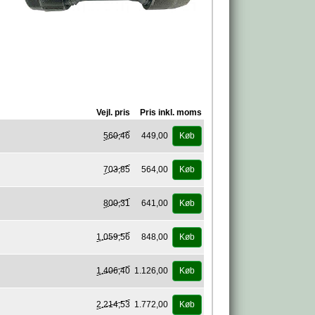
Vejl. pris
Pris inkl. moms
560,46
449,00
Køb
703,85
564,00
Køb
800,31
641,00
Køb
1.059,56
848,00
Køb
1.406,40
1.126,00
Køb
2.214,53
1.772,00
Køb