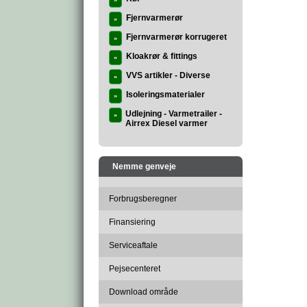
»
Fjernvarmerør
»
Fjernvarmerør korrugeret
»
Kloakrør & fittings
»
VVS artikler - Diverse
»
Isoleringsmaterialer
»
Udlejning - Varmetrailer -
»
Airrex Diesel varmer
Nemme genveje
Forbrugsberegner
Finansiering
Serviceaftale
Pejsecenteret
Download område