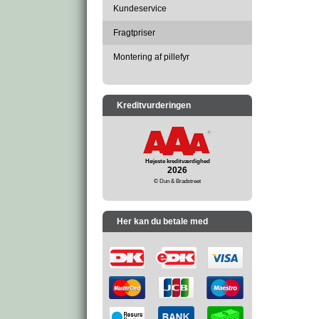
Kundeservice
Fragtpriser
Montering af pillefyr
Kreditvurderingen
Højeste kreditværdighed
2026
© Dun & Bradstreet
Her kan du betale med