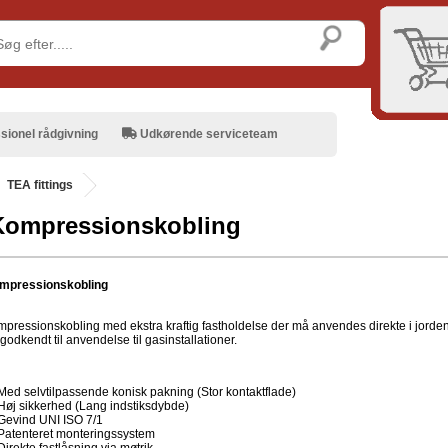
sionel rådgivning
Udkørende serviceteam
TEA fittings
Kompressionskobling
mpressionskobling
pressionskobling med ekstra kraftig fastholdelse der må anvendes direkte i jorde
godkendt til anvendelse til gasinstallationer.
Med selvtilpassende konisk pakning (Stor kontaktflade)
Høj sikkerhed (Lang indstiksdybde)
Gevind UNI ISO 7/1
Patenteret monteringssystem