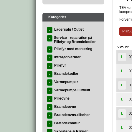
TEA kom
kompres
Kategorier
Forvente
Lagersalg / Outlet
»
PRISG
Service - reparation på
»
Pillefyr og Brændekedler
VVS nr.
Pillefyr med montering
»
0
L
Infrarød varmer
»
Pillefyr
»
0
L
Brændekedler
»
Varmepumper
»
0
L
Varmepumpe Luft/luft
»
Pilleovne
0
L
»
Brændeovne
»
0
L
Brændeovns-tilbehør
»
Brændekomfur
»
0
L
Skorstene & Røgrør