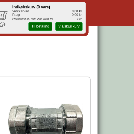
Indkøbskurv (
0 vare
)
Varekøb ialt
0,00 kr.
Fragt
0,00 kr.
Finasiering pr. mdr. inkl. fragt fra
0 kr.
Til betaling
Vis/skjul kurv
n