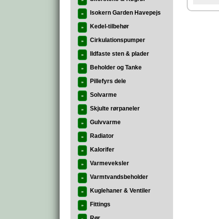
»
Isokern Garden Havepejs
»
Kedel-tilbehør
»
Cirkulationspumper
»
Ildfaste sten & plader
»
Beholder og Tanke
»
Pillefyrs dele
»
Solvarme
»
Skjulte rørpaneler
»
Gulvvarme
»
Radiator
»
Kalorifer
»
Varmeveksler
»
Varmtvandsbeholder
»
Kuglehaner & Ventiler
»
Fittings
»
Rør