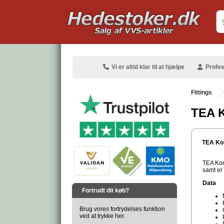
.
Vi er altid klar til at hjælpe
Profes
Fittings
TEA 
.
TEA Ko
TEA Kom
samt er 
.
Data
Fortrudt dit køb?
Brug vores fortrydelses funktion
ved at trykke her.