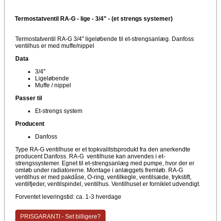
Termostatventil RA-G - lige - 3/4" - (et strengs systemer)
Termostatventil RA-G 3/4" ligeløbende til et-strengsanlæg. Danfoss
ventilhus er med muffe/nippel
Data
3/4"
Ligeløbende
Muffe / nippel
Passer til
Et-strengs system
Producent
Danfoss
Type RA-G ventilhuse er et topkvalitstsprodukt fra den anerkendte
producent Danfoss. RA-G ventilhuse kan anvendes i et-
strengssystemer. Egnet til et-strengsanlæg med pumpe, hvor der er
omløb under radiatorerne. Montage i anlæggets fremløb. RA-G
ventilhus er med pakdåse, O-ring, ventilkegle, ventilsæde, trykstift,
ventilfjeder, ventilspindel, ventilhus. Ventilhuset er forniklet udvendigt.
Forventet leveringstid: ca. 1-3 hverdage
PRISGARANTI - Set billigere?