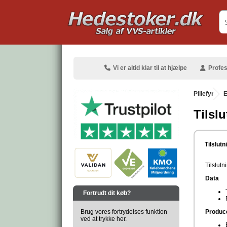
.
Vi er altid klar til at hjælpe
Profes
Pillefyr
.
E
Tilsl
.
Tilslut
Tilslutn
Data
.
Fortrudt dit køb?
Brug vores fortrydelses funktion
Produc
ved at trykke her.