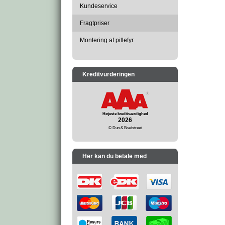
Kundeservice
Fragtpriser
Montering af pillefyr
Kreditvurderingen
Højeste kreditværdighed
2026
© Dun & Bradstreet
Her kan du betale med