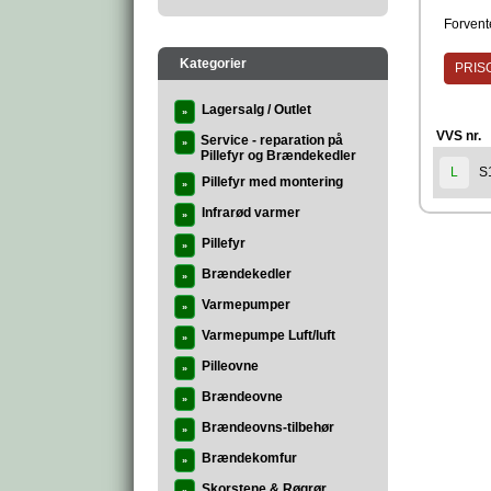
Forvente
Kategorier
PRISG
Lagersalg / Outlet
»
VVS nr.
Service - reparation på
»
Pillefyr og Brændekedler
S
L
Pillefyr med montering
»
Infrarød varmer
»
Pillefyr
»
Brændekedler
»
Varmepumper
»
Varmepumpe Luft/luft
»
Pilleovne
»
Brændeovne
»
Brændeovns-tilbehør
»
Brændekomfur
»
Skorstene & Røgrør