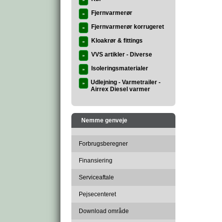
»
Fjernvarmerør
»
Fjernvarmerør korrugeret
»
Kloakrør & fittings
»
VVS artikler - Diverse
»
Isoleringsmaterialer
»
Udlejning - Varmetrailer -
»
Airrex Diesel varmer
Nemme genveje
Forbrugsberegner
Finansiering
Serviceaftale
Pejsecenteret
Download område