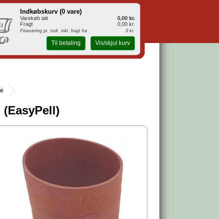
Indkøbskurv (
0 vare
)
Varekøb ialt
0,00 kr.
Fragt
0,00 kr.
Finasiering pr. mdr. inkl. fragt fra
0 kr.
Til betaling
Vis/skjul kurv
le
 (EasyPell)