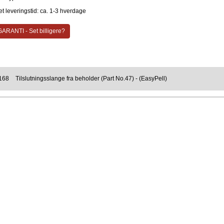
t leveringstid: ca. 1-3 hverdage
ARANTI - Set billigere?
168
Tilslutningsslange fra beholder (Part No.47) - (EasyPell)