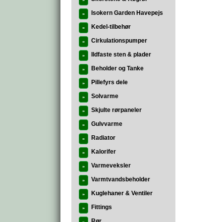
»
Isokern Garden Havepejs
»
Kedel-tilbehør
»
Cirkulationspumper
»
Ildfaste sten & plader
»
Beholder og Tanke
»
Pillefyrs dele
»
Solvarme
»
Skjulte rørpaneler
»
Gulvvarme
»
Radiator
»
Kalorifer
»
Varmeveksler
»
Varmtvandsbeholder
»
Kuglehaner & Ventiler
»
Fittings
»
Rør