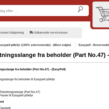
sionel rådgivning
Udkørende serviceteam
asypell pillefyr (100% selvrensende) - (Mest solgte)
Easypell - Reservede
utningsslange fra beholder (Part No.47) -
ningsslange fra beholder (Part No.47) - (EasyPell)
ingsslange fra beholder til Easypell pillefyr
Tilslutningsslange (Part No.47)
Passer til Easypell pillefyr
ent
Easypell