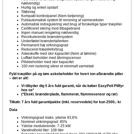
nødvendig)
Hurtig og enkel opstart
Støjsvag
Kompakt kontrolpanel (Nem betjening)
Fuldautomatisk system til rensning af varmeveksler
Automatisk indregulering ved brug af forskellige typer træpiller
Certificeret sikring mod tilbagebrand
Ingen manuel rengøring nødvendig
Recirkulerende brændersystem
Underfødet brændertallerken
Permanent høj virkningsgrad
Reduceret træpilleforbrug
Askeskuffe med stor kapacitet (Nem at tømme)
Lufttæt beholder med åbningscensor
Pillebeholder med stor kapacitet
100 mm isolering sikrer et minimalt varmetab
Fyld træpiller på og tøm askebeholder for hvert ton afbrændte piller
– det er alt!
Vi tilbyder dig 5 års fuld garanti, når du køber EasyPell Pillfyr
hos os*
(*Ekskl. brænderplade, flammerør, flammesensor og rør)
Tilkøb: 7 års fuld garantipakke (inkl. reservedele) for kun 2500,- kr
Data
Virkningsgrad maks. ydelse 93,6%
Nominel virkningsgrad: 85%
Ydelse modulerende: 7-25 kW
Vandindhold liter: 108 liter