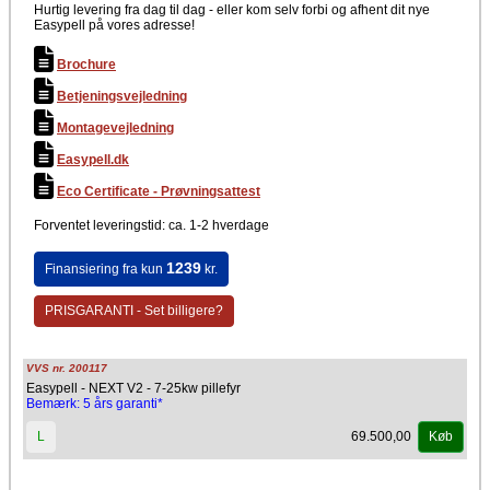
Hurtig levering fra dag til dag - eller kom selv forbi og afhent dit nye
Easypell på vores adresse!
Brochure
Betjeningsvejledning
Montagevejledning
Easypell.dk
Eco Certificate - Prøvningsattest
Forventet leveringstid: ca. 1-2 hverdage
1239
Finansiering fra kun
kr.
PRISGARANTI - Set billigere?
VVS nr. 200117
Easypell - NEXT V2 - 7-25kw pillefyr
Bemærk: 5 års garanti*
69.500,00
L
Køb