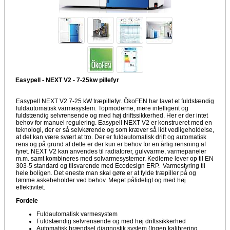
Easypell - NEXT V2 - 7-25kw pillefyr
Easypell NEXT V2 7-25 kW træpillefyr. ÖkoFEN har lavet et fuldstændig
fuldautomatisk varmesystem. Topmoderne, mere intelligent og
fuldstændig selvrensende og med høj driftssikkerhed. Her er der intet
behov for manuel regulering. Easypell NEXT V2 er konstrueret med en
teknologi, der er så selvkørende og som kræver så lidt vedligeholdelse,
at det kan være svært at tro. Der er fuldautomatisk drift og automatisk
rens og på grund af dette er der kun er behov for en årlig rensning af
fyret. NEXT V2 kan anvendes til radiatorer, gulvvarme, varmepaneler
m.m. samt kombineres med solvarmesystemer. Kedlerne lever op til EN
303-5 standard og tilsvarende med Ecodesign ERP. Varmestyring til
hele boligen. Det eneste man skal gøre er at fylde træpiller på og
tømme askebeholder ved behov. Meget pålideligt og med høj
effektivitet.
Fordele
Fuldautomatisk varmesystem
Fuldstændig selvrensende og med høj driftssikkerhed
Automatisk brændsel diagnostik system (Ingen kalibrering