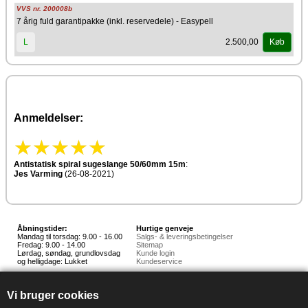
VVS nr. 200008b
7 årig fuld garantipakke (inkl. reservedele) - Easypell
2.500,00
L
Køb
Anmeldelser:
Antistatisk spiral sugeslange 50/60mm 15m
:
Jes Varming
(26-08-2021)
Åbningstider:
Hurtige genveje
Mandag til torsdag: 9.00 - 16.00
Salgs- & leveringsbetingelser
Fredag: 9.00 - 14.00
Sitemap
Lørdag, søndag, grundlovsdag
Kunde login
og helligdage: Lukket
Kundeservice
Hedestoker ApS
Hunnerupvej 3, 6920 Videbæk
Vi bruger cookies
E-mail:
salg@hedestoker.dk