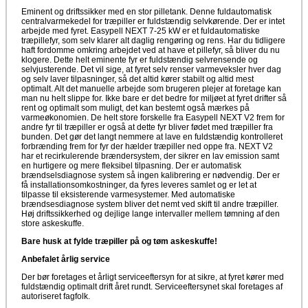
Eminent og driftssikker med en stor pilletank. Denne fuldautomatisk
centralvarmekedel for træpiller er fuldstændig selvkørende. Der er intet
arbejde med fyret. Easypell NEXT 7-25 kW er et fuldautomatiske
træpillefyr, som selv klarer alt daglig rengøring og rens. Har du tidligere
haft fordomme omkring arbejdet ved at have et pillefyr, så bliver du nu
klogere. Dette helt eminente fyr er fuldstændig selvrensende og
selvjusterende. Det vil sige, at fyret selv renser varmeveksler hver dag
og selv laver tilpasninger, så det altid kører stabilt og altid mest
optimalt. Alt det manuelle arbejde som brugeren plejer at foretage kan
man nu helt slippe for. Ikke bare er det bedre for miljøet at fyret drifter så
rent og optimalt som muligt, det kan bestemt også mærkes på
varmeøkonomien. De helt store forskelle fra Easypell NEXT V2 frem for
andre fyr til træpiller er også at dette fyr bliver fødet med træpiller fra
bunden. Det gør det langt nemmere at lave en fuldstændig kontrolleret
forbrænding frem for fyr der hælder træpiller ned oppe fra. NEXT V2
har et recirkulerende brændersystem, der sikrer en lav emission samt
en hurtigere og mere fleksibel tilpasning. Der er automatisk
brændselsdiagnose system så ingen kalibrering er nødvendig. Der er
få installationsomkostninger, da fyres leveres samlet og er let at
tilpasse til eksisterende varmesystemer. Med automatiske
brændsesdiagnose system bliver det nemt ved skift til andre træpiller.
Høj driftssikkerhed og dejlige lange intervaller mellem tømning af den
store askeskuffe.
Bare husk at fylde træpiller på og tøm askeskuffe!
Anbefalet årlig service
Der bør foretages et årligt serviceeftersyn for at sikre, at fyret kører med
fuldstændig optimalt drift året rundt. Serviceeftersynet skal foretages af
autoriseret fagfolk.