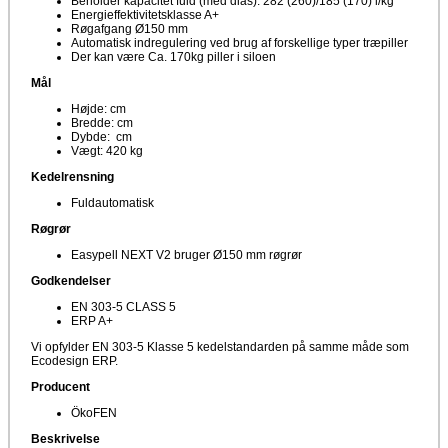
Beholder kapacitet fuld (med dias): 282 (260)/185 (170) l/kg
Energieffektivitetsklasse A+
Røgafgang Ø150 mm
Automatisk indregulering ved brug af forskellige typer træpiller
Der kan være Ca. 170kg piller i siloen
Mål
Højde: cm
Bredde: cm
Dybde: cm
Vægt: 420 kg
Kedelrensning
Fuldautomatisk
Røgrør
Easypell NEXT V2 bruger Ø150 mm røgrør
Godkendelser
EN 303-5 CLASS 5
ERP A+
Vi opfylder EN 303-5 Klasse 5 kedelstandarden på samme måde som
Ecodesign ERP.
Producent
ÖkoFEN
Beskrivelse