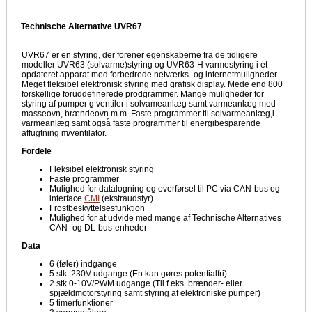
Technische Alternative UVR67
UVR67 er en styring, der forener egenskaberne fra de tidligere
modeller UVR63 (solvarme)styring og UVR63-H varmestyring i ét
opdateret apparat med forbedrede netværks- og internetmuligheder.
Meget fleksibel elektronisk styring med grafisk display. Mede end 800
forskellige foruddefinerede prodgrammer. Mange muligheder for
styring af pumper g ventiler i solvameanlæg samt varmeanlæg med
masseovn, brændeovn m.m. Faste programmer til solvarmeanlæg,l
varmeanlæg samt også faste programmer til energibesparende
affugtning m/ventilator.
Fordele
Fleksibel elektronisk styring
Faste programmer
Mulighed for datalogning og overførsel til PC via CAN-bus og
interface
CMI
(ekstraudstyr)
Frostbeskyttelsesfunktion
Mulighed for at udvide med mange af Technische Alternatives
CAN- og DL-bus-enheder
Data
6 (føler) indgange
5 stk. 230V udgange (En kan gøres potentialfri)
2 stk 0-10V/PWM udgange (Til f.eks. brænder- eller
spjældmotorstyring samt styring af elektroniske pumper)
5 timerfunktioner