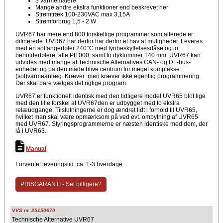
3 varmemålere
Mange andre ekstra funktioner end beskrevet her
Strømtræk 100-230VAC max 3,15A
Strømforbrug 1,5 - 2 W
UVR67 har mere end 800 forskellige programmer som allerede er
difinerede. UVR67 har derfor har derfor et hav af muligheder. Leveres
med én solfangerføler 240°C med lynbeskyttelsesdåse og to
beholderfølere, alle Pt1000, samt to dyklommer 140 mm. UVR67 kan
udvides med mange af Technische Alternatives CAN- og DL-bus-
enheder og på den måde blive centrum for meget komplekse
(sol)varmeanlæg. Kræver men kræver ikke egentlig programmering.
Der skal bare vælges det rigtige program.
​​​​​​UVR67 er funktionelt identisk med den tidligere model UVR65 blot lige
med den lille forskel at UVR67den er udbygget med to ekstra
relæudgange. Tilslutningerne er dog ændret lidt i forhold til UVR65,
hvilket man skal være opmærksom på ved evt. ombytning af UVR65
med UVR67. Styringsprogrammerne er næsten identiske med dem, der
lå i UVR63.
Manual
Forventet leveringstid: ca. 1-3 hverdage
PRISGARANTI - Set billigere?
VVS nr. 25150670
Technische Alternative UVR67