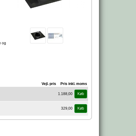
e og
Vejl. pris
Pris inkl. moms
1.188,00
Køb
329,00
Køb