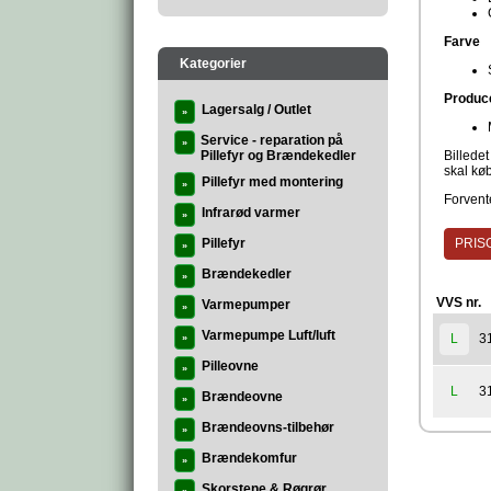
Farve
Kategorier
Produc
Lagersalg / Outlet
»
Service - reparation på
»
Pillefyr og Brændekedler
Billedet
skal kø
Pillefyr med montering
»
Forvente
Infrarød varmer
»
Pillefyr
PRISG
»
Brændekedler
»
VVS nr.
Varmepumper
»
Varmepumpe Luft/luft
3
L
»
Pilleovne
»
3
L
Brændeovne
»
Brændeovns-tilbehør
»
Brændekomfur
»
Skorstene & Røgrør