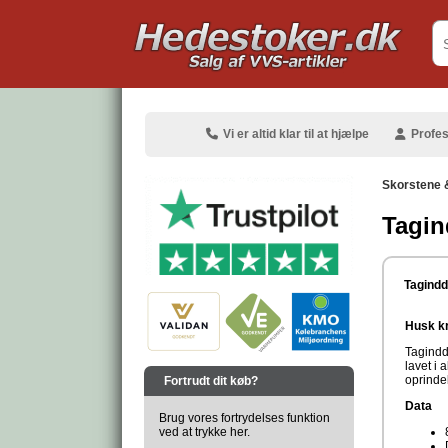
.
Vi er altid klar til at hjælpe
Profes
Skorstene 
Tagin
.
Tagindd
Husk kr
Tagindd
.
lavet i 
oprinde
Fortrudt dit køb?
Data
Brug vores fortrydelses funktion
ved at trykke her.