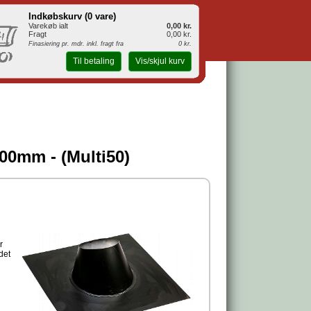
Indkøbskurv (
0 vare
)
Varekøb ialt
0,00 kr.
Fragt
0,00 kr.
Finasiering pr. mdr. inkl. fragt fra
0 kr.
Til betaling
Vis/skjul kurv
00mm - (Multi50)
r
det