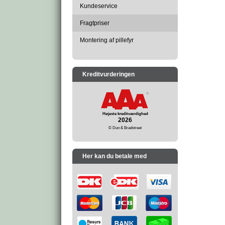
Kundeservice
Fragtpriser
Montering af pillefyr
Kreditvurderingen
Højeste kreditværdighed
2026
© Dun & Bradstreet
Her kan du betale med