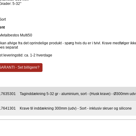
Grader: 5-32°
Sort
ent
Metalbestos Multi50
 kan afvige fra det oprindelige produkt - spørg hvis du er i tvivl. Krave medfølger ikk
bes separat
t leveringstid: ca. 1-2 hverdage
ARANTI - Set billigere?
17635301
Taginddækning 5-32 gr - aluminium, sort - (Husk krave) - Ø300mm udv
17641301
Krave til inddækning 300mm (udv) - Sort - inklusiv skruer og silicone