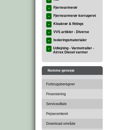
»
Fjernvarmerør
»
Fjernvarmerør korrugeret
»
Kloakrør & fittings
»
VVS artikler - Diverse
»
Isoleringsmaterialer
»
Udlejning - Varmetrailer -
»
Airrex Diesel varmer
Nemme genveje
Forbrugsberegner
Finansiering
Serviceaftale
Pejsecenteret
Download område