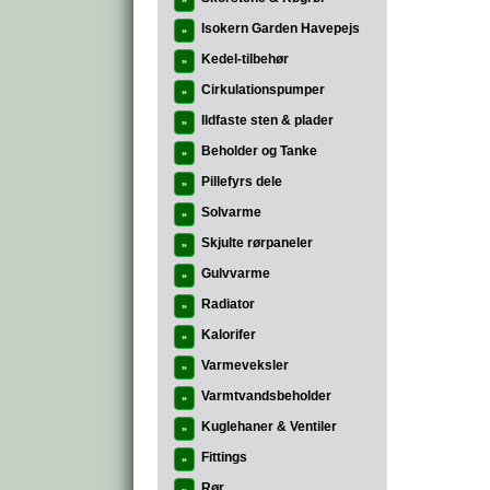
»
Isokern Garden Havepejs
»
Kedel-tilbehør
»
Cirkulationspumper
»
Ildfaste sten & plader
»
Beholder og Tanke
»
Pillefyrs dele
»
Solvarme
»
Skjulte rørpaneler
»
Gulvvarme
»
Radiator
»
Kalorifer
»
Varmeveksler
»
Varmtvandsbeholder
»
Kuglehaner & Ventiler
»
Fittings
»
Rør