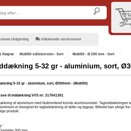
sionel rådgivning
Udkørende serviceteam
& Røgrør
.
Multi50 stålskorsten - Sort
Multi50 - Ø 200 mm - Sort
ddækning 5-32 gr - aluminium, sort, Ø3
ækning 5-32 gr - aluminium, sort, Ø300mm - (Multi50)
ave til inddækning VVS nr: 317641301
ækning af aluminium med fastmonteret konisk aluminiumsdel. Taginddækningen e
aluminium er beregnet for tagbeklædning af skifer og tagpap. Billedet kan afvige fra 
lige produkt.
8"
Diameter 300 mm