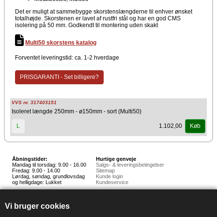
Det er muligt at sammebygge skorstenslængderne til enhver ønsket
totalhøjde. Skorstenen er lavet af rustfri stål og har en god CMS
isolering på 50 mm. Godkendt til montering uden skakt
Multi50 skorstens katalog
Forventet leveringstid: ca. 1-2 hverdage
PRISGARANTI - Set billigere?
VVS nr. 317403151
Isoleret længde 250mm - ø150mm - sort (Multi50)
1.102,00
L
Køb
Åbningstider:
Hurtige genveje
Mandag til torsdag: 9.00 - 16.00
Salgs- & leveringsbetingelser
Fredag: 9.00 - 14.00
Sitemap
Lørdag, søndag, grundlovsdag
Kunde login
og helligdage: Lukket
Kundeservice
Hedestoker ApS
Hunnerupvej 3, 6920 Videbæk
Vi bruger cookies
E-mail:
salg@hedestoker.dk
Cvr. nr: 34 60 73 70