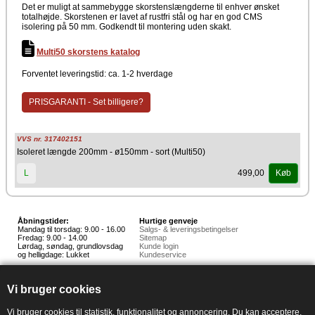
Det er muligt at sammebygge skorstenslængderne til enhver ønsket
totalhøjde. Skorstenen er lavet af rustfri stål og har en god CMS
isolering på 50 mm. Godkendt til montering uden skakt.
Multi50 skorstens katalog
Forventet leveringstid: ca. 1-2 hverdage
PRISGARANTI - Set billigere?
VVS nr. 317402151
Isoleret længde 200mm - ø150mm - sort (Multi50)
499,00
L
Køb
Åbningstider:
Hurtige genveje
Mandag til torsdag: 9.00 - 16.00
Salgs- & leveringsbetingelser
Fredag: 9.00 - 14.00
Sitemap
Lørdag, søndag, grundlovsdag
Kunde login
og helligdage: Lukket
Kundeservice
Hedestoker ApS
Hunnerupvej 3, 6920 Videbæk
Vi bruger cookies
E-mail:
salg@hedestoker.dk
Cvr. nr: 34 60 73 70
PA:
Vi bruger cookies til statistik, funktionalitet og annoncering. Du kan acceptere,