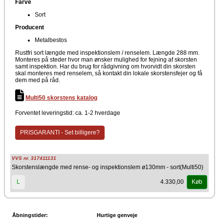
Farve
Sort
Producent
Metalbestos
Rustfri sort længde med inspektionslem / renselem. Længde 288 mm.
Monteres på steder hvor man ønsker mulighed for fejning af skorsten
samt inspektion. Har du brug for rådgivning om hvorvidt din skorsten
skal monteres med renselem, så kontakt din lokale skorstensfejer og få
dem med på råd.
Multi50 skorstens katalog
Forventet leveringstid: ca. 1-2 hverdage
PRISGARANTI - Set billigere?
VVS nr. 317411131
Skorstenslængde med rense- og inspektionslem ø130mm - sort(Multi50)
4.330,00
L
Køb
Åbningstider:
Hurtige genveje