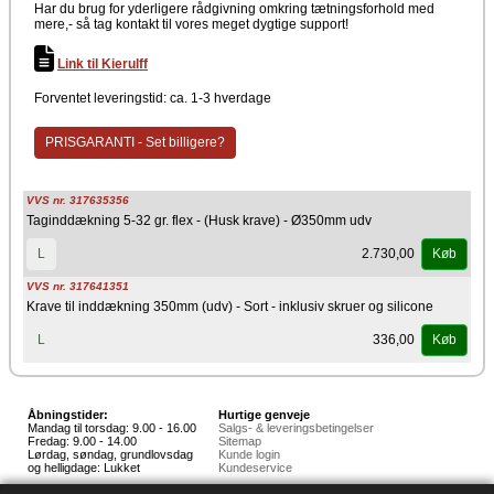
Har du brug for yderligere rådgivning omkring tætningsforhold med
mere,- så tag kontakt til vores meget dygtige support!
Link til Kierulff
Forventet leveringstid: ca. 1-3 hverdage
PRISGARANTI - Set billigere?
VVS nr. 317635356
Taginddækning 5-32 gr. flex - (Husk krave) - Ø350mm udv
2.730,00
L
Køb
VVS nr. 317641351
Krave til inddækning 350mm (udv) - Sort - inklusiv skruer og silicone
336,00
L
Køb
Åbningstider:
Hurtige genveje
Mandag til torsdag: 9.00 - 16.00
Salgs- & leveringsbetingelser
Fredag: 9.00 - 14.00
Sitemap
Lørdag, søndag, grundlovsdag
Kunde login
og helligdage: Lukket
Kundeservice