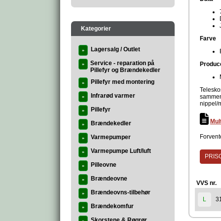
Kategorier
Farve
Lagersalg / Outlet
»
Service - reparation på
Produc
»
Pillefyr og Brændekedler
Pillefyr med montering
»
Telesko
Infrarød varmer
sammen 
»
nippel/
Pillefyr
»
Mul
Brændekedler
»
Forvente
Varmepumper
»
Varmepumpe Luft/luft
»
PRISG
Pilleovne
»
Brændeovne
»
VVS nr.
Brændeovns-tilbehør
»
3
L
Brændekomfur
»
Skorstene & Røgrør