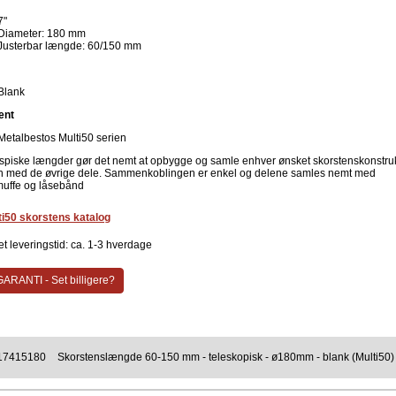
7"
Diameter: 180 mm
Justerbar længde: 60/150 mm
Blank
ent
Metalbestos Multi50 serien
spiske længder gør det nemt at opbygge og samle enhver ønsket skorstenskonstru
med de øvrige dele. Sammenkoblingen er enkel og delene samles nemt med
muffe og låsebånd
ti50 skorstens katalog
t leveringstid: ca. 1-3 hverdage
ARANTI - Set billigere?
17415180
Skorstenslængde 60-150 mm - teleskopisk - ø180mm - blank (Multi50)