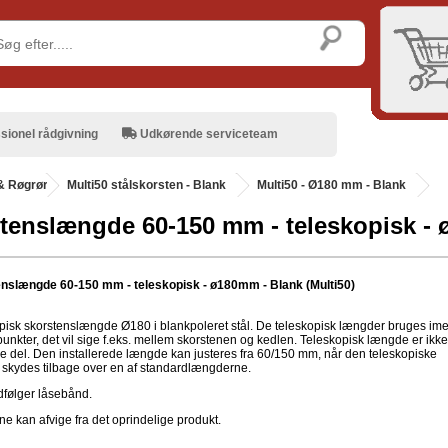
sionel rådgivning
Udkørende serviceteam
& Røgrør
.
Multi50 stålskorsten - Blank
Multi50 - Ø180 mm - Blank
tenslængde 60-150 mm - teleskopisk - 
nslængde 60-150 mm - teleskopisk - ø180mm - Blank (Multi50)
pisk skorstenslængde Ø180 i blankpoleret stål. De teleskopisk længder bruges im
punkter, det vil sige f.eks. mellem skorstenen og kedlen. Teleskopisk længde er ikk
 del. Den installerede længde kan justeres fra 60/150 mm, når den teleskopiske
skydes tilbage over en af standardlængderne.
følger låsebånd.
ne kan afvige fra det oprindelige produkt.