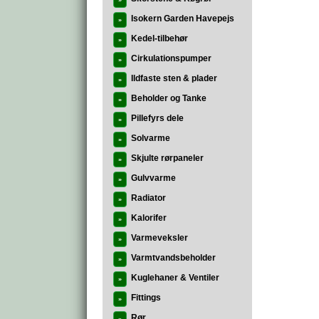
»
Isokern Garden Havepejs
»
Kedel-tilbehør
»
Cirkulationspumper
»
Ildfaste sten & plader
»
Beholder og Tanke
»
Pillefyrs dele
»
Solvarme
»
Skjulte rørpaneler
»
Gulvvarme
»
Radiator
»
Kalorifer
»
Varmeveksler
»
Varmtvandsbeholder
»
Kuglehaner & Ventiler
»
Fittings
»
Rør