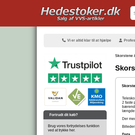
.
Vi er altid klar til at hjælpe
Profes
Skorstene 
Skors
.
Skorste
Telesko
2 faste 
bærende
.
længde 
Fortrudt dit køb?
Der med
Brug vores fortrydelses funktion
Billeder
ved at trykke her.
Data