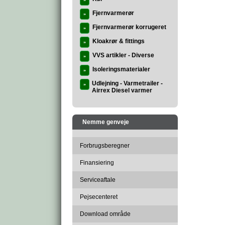
»
Fjernvarmerør
»
Fjernvarmerør korrugeret
»
Kloakrør & fittings
»
VVS artikler - Diverse
»
Isoleringsmaterialer
»
Udlejning - Varmetrailer -
»
Airrex Diesel varmer
Nemme genveje
Forbrugsberegner
Finansiering
Serviceaftale
Pejsecenteret
Download område