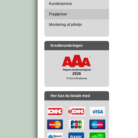
Kundeservice
Fragtpriser
Montering af pillefyr
Kreditvurderingen
Højeste kreditværdighed
2026
© Dun & Bradstreet
Her kan du betale med