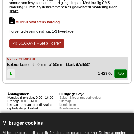
smarte samlesystem er det hurtigt og simpelt. Med kraftig CMS
isolering 50 mm. Systemskorstenen er godkendt til montering uden
skakt.
Multi50 skorstens katalog
Forventet leveringstid: ca. 1-3 hverdage
PRISGARANTI - Set billigere?
VVS nr. 317405150
Isoleret længde 500mm - ø150mm - blank (Multi50)
1.423,00
L
Køb
Åbningstider:
Hurtige genveje
Mandag til torsdag: 9.00 - 16.00
Salgs- & leveringsbetingelser
Fredag: 9.00 - 14.00
Sitemap
Lørdag, søndag, grundlovsdag
Kunde login
og helligdage: Lukket
Kundeservice
Hedestoker ApS
Hunnerupvej 3, 6920 Videbæk
Vi bruger cookies
E-mail:
salg@hedestoker.dk
Cvr. nr: 34 60 73 70
PA:
Vi bruger cookies til statistik, funktionalitet og annoncering. Du kan acceptere,