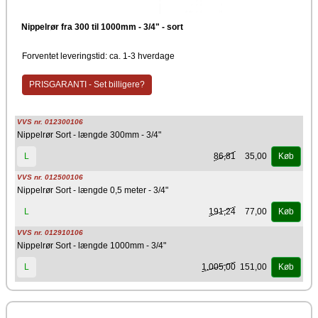
Nippelrør fra 300 til 1000mm - 3/4" - sort
Forventet leveringstid: ca. 1-3 hverdage
PRISGARANTI - Set billigere?
VVS nr. 012300106
Nippelrør Sort - længde 300mm - 3/4"
86,81
35,00
L
Køb
VVS nr. 012500106
Nippelrør Sort - længde 0,5 meter - 3/4"
191,24
77,00
L
Køb
VVS nr. 012910106
Nippelrør Sort - længde 1000mm - 3/4"
1.005,00
151,00
L
Køb