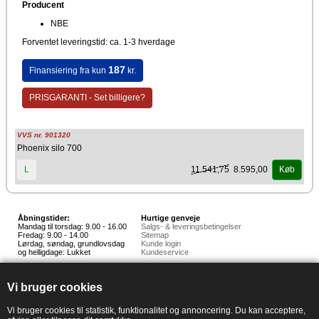
Producent
NBE
Forventet leveringstid: ca. 1-3 hverdage
187
Finansiering fra kun
kr.
PRISGARANTI - Set billigere?
VVS nr. 901320
Phoenix silo 700
11.541,75
8.595,00
L
Køb
Åbningstider:
Hurtige genveje
Mandag til torsdag: 9.00 - 16.00
Salgs- & leveringsbetingelser
Fredag: 9.00 - 14.00
Sitemap
Lørdag, søndag, grundlovsdag
Kunde login
og helligdage: Lukket
Kundeservice
Hedestoker ApS
Hunnerupvej 3, 6920 Videbæk
Vi bruger cookies
E-mail:
salg@hedestoker.dk
Cvr. nr: 34 60 73 70
PA:
Vi bruger cookies til statistik, funktionalitet og annoncering. Du kan acceptere,