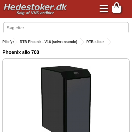
0
.
Pillefyr
.
RTB Phoenix - V16 (selvrensende)
RTB siloer
Phoenix silo 700