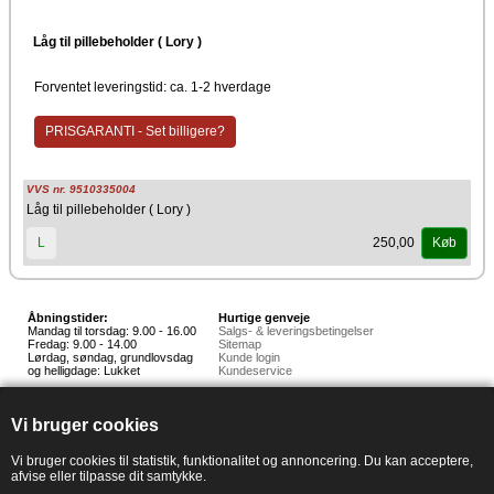
Låg til pillebeholder ( Lory )
Forventet leveringstid: ca. 1-2 hverdage
PRISGARANTI - Set billigere?
VVS nr. 9510335004
Låg til pillebeholder ( Lory )
250,00
L
Køb
Åbningstider:
Hurtige genveje
Mandag til torsdag: 9.00 - 16.00
Salgs- & leveringsbetingelser
Fredag: 9.00 - 14.00
Sitemap
Lørdag, søndag, grundlovsdag
Kunde login
og helligdage: Lukket
Kundeservice
Hedestoker ApS
Hunnerupvej 3, 6920 Videbæk
Vi bruger cookies
E-mail:
salg@hedestoker.dk
Cvr. nr: 34 60 73 70
PA:
Vi bruger cookies til statistik, funktionalitet og annoncering. Du kan acceptere,
afvise eller tilpasse dit samtykke.