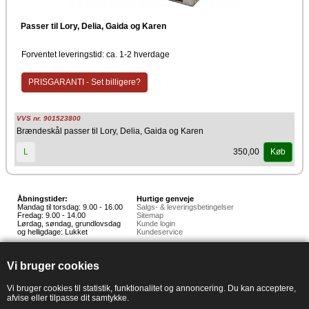
Passer til Lory, Delia, Gaida og Karen
Forventet leveringstid: ca. 1-2 hverdage
PRISGARANTI - Set billigere?
VVS nr. 901523800
Brændeskål passer til Lory, Delia, Gaida og Karen
350,00
L
Køb
Åbningstider:
Hurtige genveje
Mandag til torsdag: 9.00 - 16.00
Salgs- & leveringsbetingelser
Fredag: 9.00 - 14.00
Sitemap
Lørdag, søndag, grundlovsdag
Kunde login
og helligdage: Lukket
Kundeservice
Hedestoker ApS
Hunnerupvej 3, 6920 Videbæk
Vi bruger cookies
E-mail:
salg@hedestoker.dk
Cvr. nr: 34 60 73 70
PA:
Vi bruger cookies til statistik, funktionalitet og annoncering. Du kan acceptere,
afvise eller tilpasse dit samtykke.