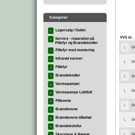
Kategorier
Lagersalg / Outlet
»
VVS nr.
Service - reparation på
»
Pillefyr og Brændekedler
0
L
Pillefyr med montering
»
Infrarød varmer
»
0
L
Pillefyr
»
Brændekedler
0
L
»
Varmepumper
»
0
L
Varmepumpe Luft/luft
»
Pilleovne
»
0
L
Brændeovne
»
Brændeovns-tilbehør
»
0
L
Brændekomfur
»
0
L
Skorstene & Røgrør