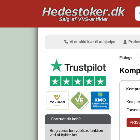
.
Vi er altid klar til at hjælpe
Profes
Fittings
Kompr
.
Kompre
Kompres
Forvente
.
Fortrudt dit køb?
PRISG
Brug vores fortrydelses funktion
ved at trykke her.