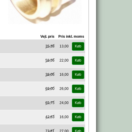
Vejl. pris
Pris inkl. moms
35,38
13,00
Køb
58,56
22,00
Køb
38,06
16,00
Køb
69,00
26,00
Køb
65,75
24,00
Køb
42,63
16,00
Køb
73,81
27,00
Køb