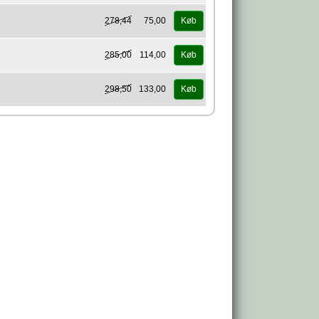
278,44
75,00
Køb
285,00
114,00
Køb
298,50
133,00
Køb