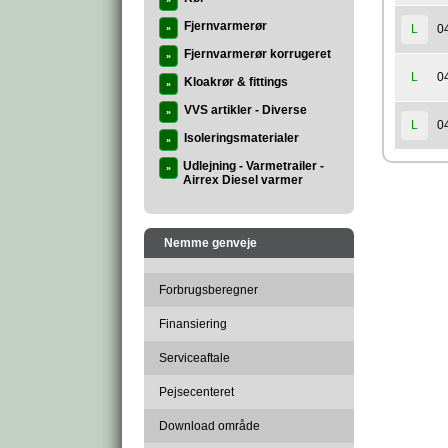
»
Fjernvarmerør
0
L
»
Fjernvarmerør korrugeret
»
0
L
Kloakrør & fittings
»
VVS artikler - Diverse
»
0
L
Isoleringsmaterialer
»
Udlejning - Varmetrailer -
»
Airrex Diesel varmer
Nemme genveje
Forbrugsberegner
Finansiering
Serviceaftale
Pejsecenteret
Download område