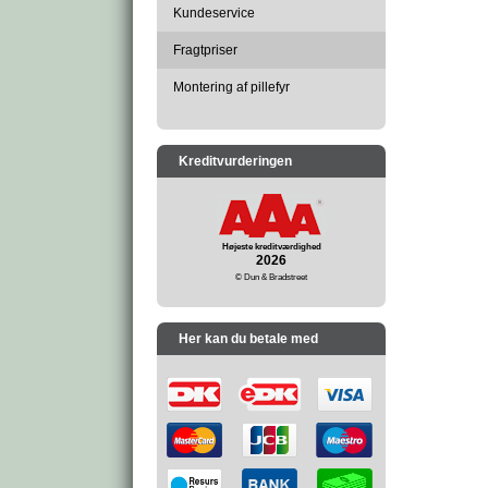
Kundeservice
Fragtpriser
Montering af pillefyr
Kreditvurderingen
Højeste kreditværdighed
2026
© Dun & Bradstreet
Her kan du betale med