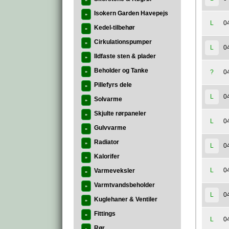
»
Isokern Garden Havepejs
»
0
L
Kedel-tilbehør
»
Cirkulationspumper
»
0
L
Ildfaste sten & plader
»
Beholder og Tanke
0
?
»
Pillefyrs dele
»
0
L
Solvarme
»
Skjulte rørpaneler
»
0
L
Gulvvarme
»
Radiator
»
0
L
Kalorifer
»
0
L
Varmeveksler
»
Varmtvandsbeholder
»
0
L
Kuglehaner & Ventiler
»
Fittings
»
0
L
Rør