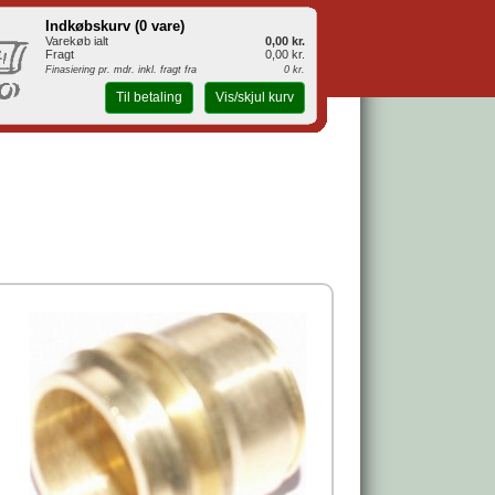
Indkøbskurv (
0 vare
)
Varekøb ialt
0,00 kr.
Fragt
0,00 kr.
Finasiering pr. mdr. inkl. fragt fra
0 kr.
Til betaling
Vis/skjul kurv