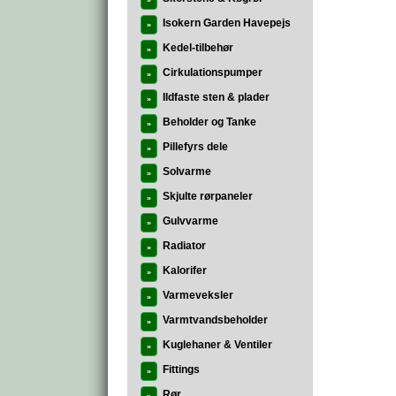
»
Isokern Garden Havepejs
»
Kedel-tilbehør
»
Cirkulationspumper
»
Ildfaste sten & plader
»
Beholder og Tanke
»
Pillefyrs dele
»
Solvarme
»
Skjulte rørpaneler
»
Gulvvarme
»
Radiator
»
Kalorifer
»
Varmeveksler
»
Varmtvandsbeholder
»
Kuglehaner & Ventiler
»
Fittings
»
Rør