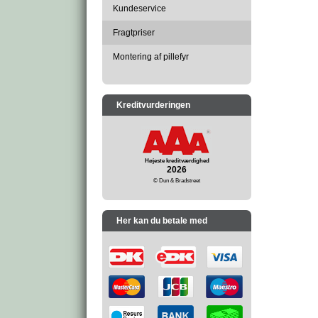
Kundeservice
Fragtpriser
Montering af pillefyr
Kreditvurderingen
Højeste kreditværdighed
2026
© Dun & Bradstreet
Her kan du betale med