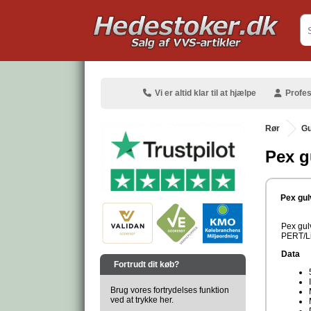
.
Vi er altid klar til at hjælpe
Profes
Rør
Gu
Pex g
.
Pex gul
Pex gul
PERT/L
.
Data
Fortrudt dit køb?
Brug vores fortrydelses funktion
ved at trykke her.