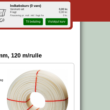
Indkøbskurv (
0 vare
)
Varekøb ialt
0,00 kr.
Fragt
0,00 kr.
Finasiering pr. mdr. inkl. fragt fra
0 kr.
Til betaling
Vis/skjul kurv
mm, 120 m/rulle
lag