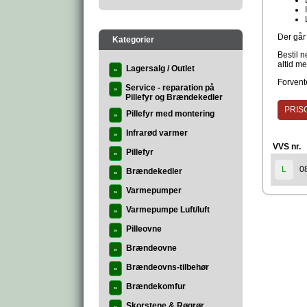
Der går 
Kategorier
Bestil n
altid me
Lagersalg / Outlet
»
Forvente
Service - reparation på
»
Pillefyr og Brændekedler
PRISG
Pillefyr med montering
»
Infrarød varmer
»
VVS nr.
Pillefyr
»
0
L
Brændekedler
»
Varmepumper
»
Varmepumpe Luft/luft
»
Pilleovne
»
Brændeovne
»
Brændeovns-tilbehør
»
Brændekomfur
»
Skorstene & Røgrør