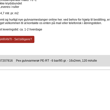
Driftstemperatur maks. 70°C
Ikke krydsbundet
Leveres i ruller
4,7 mtr. pr. m2
emt og hurtigt nye gulvvarmeslanger online her. ved behov for hjælp til bestilling, e
get velkommen til at kontakte os enten på mail eller telefonisk i åbningstiden.
t leveringstid: ca. 1-2 hverdage
ARANTI - Set billigere?
87207816
Pex gulvvarmerør PE-RT - 6 bar/95 gr. - 16x2mm, 120 m/rulle