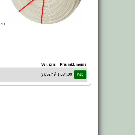
r du
Vejl. pris
Pris inkl. moms
3.052,49
1.084,00
Køb