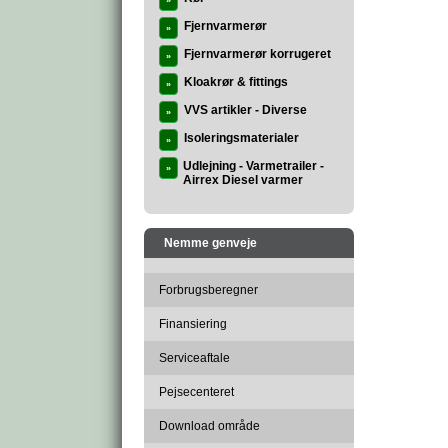
»
Fjernvarmerør
»
Fjernvarmerør korrugeret
»
Kloakrør & fittings
»
VVS artikler - Diverse
»
Isoleringsmaterialer
»
Udlejning - Varmetrailer -
»
Airrex Diesel varmer
Nemme genveje
Forbrugsberegner
Finansiering
Serviceaftale
Pejsecenteret
Download område