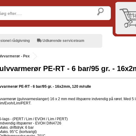
sionel rådgivning
Udkørende serviceteam
lvvarmerør - Pex
ulvvarmerør PE-RT - 6 bar/95 gr. - 16x2
vvarmerør PE-RT - 6 bar/95 gr. - 16x2mm, 120 m/rulle
vvarmerør (gulvvarmeslanger) 16 x 2 mm med iltspærre indvendig på røret. Med 5 
im/Evoh/Lim/PERT.
5-lags - (PERT / Lim / EVOH / Lim / PERT)
Indvendig iltspærrer - EVOH DIN4726
Maks. driftstryk: 6 bar
Maks. 95°C (kortvarigt)