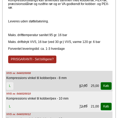
Kompressionsfittings kan anvendes sammen med kobberrør, PEX-rør,
præcisionsstålrør og rustfrie rør og er VA-godkendt for kobber- og PEX-
rør.
Leveres uden støttebøsning.
Maks. drifttemperatur sanitet 95 gr. 16 bar
Maks. driftstryk VVS, 16 bar (ved 30 gr.) VVS, varme 120 gr. 6 bar
Forventet leveringstid: ca. 1-3 hverdage
PRISGARANTI - Set billigere?
VVS nr. 044020008
Kompressions vinkel til kobber/pex - 8 mm
87,00
25,00
L
Køb
VVS nr. 044020010
Kompressions vinkel til kobber/pex - 10 mm
72,69
21,00
L
Køb
VVS nr. 044020012