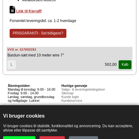
Link til Kierulff
Forventet leveringstid: ca. 1-2 hverdage
PRISGARANTI - Set billigere?
VVS nr. 317692281
Bardun-sæt med 10 meter wire 7"
502,00
L
Køb
Åbningstider:
Hurtige genveje
Mandag til torsdag: 9.00 - 16.00
Salgs- & leveringsbetingelser
Fredag: 9.00 - 14.00
Sitemap
Lørdag, søndag, grundlovsdag
Kunde login
og helligdage: Lukket
Kundeservice
Hedestoker ApS
Hunnerupvej 3, 6920 Videbæk
Vi bruger cookies
E-mail:
salg@hedestoker.dk
Cvr. nr: 34 60 73 70
PA:
Vi bruger cookies til statistik, funktionalitet og annoncering. Du kan acceptere,
afvise eller tilpasse dit samtykke.