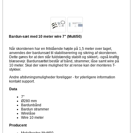
Bardun-sæt med 10 meter wire 7" (Multi50)
Når skorstenen har en fritstående højde på 1,5 meter over taget,
anvendes der bardunsæt til stabiliserering og sikring af skorstenen.
Dette gøres for at den står fuldstændig stabilt og sikkert,- også krafitg
blæsevejr. Bardunsættet består af bånd, strammer, låse samt wire på
10 meter. Skal der være mulighed for at rense kan der monteres T-
stykker.
Andre afstivningsmuligheder foreligger - for yderligere information
kontakt support.
Data
7"
Ø280 mm
Bardunbånd
Bardun strammer
Wirelåse
Wire 10 meter
Producent
Metalbestos Multi50