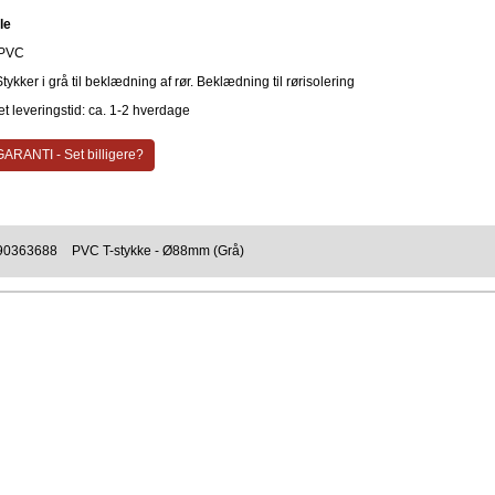
le
PVC
ykker i grå til beklædning af rør. Beklædning til rørisolering
t leveringstid: ca. 1-2 hverdage
ARANTI - Set billigere?
90363688
PVC T-stykke - Ø88mm (Grå)