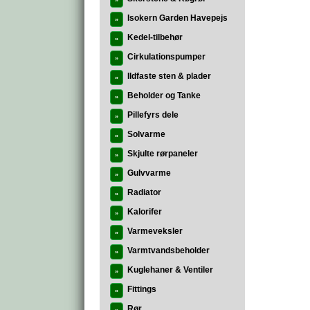
»
Isokern Garden Havepejs
»
Kedel-tilbehør
»
Cirkulationspumper
»
Ildfaste sten & plader
»
Beholder og Tanke
»
Pillefyrs dele
»
Solvarme
»
Skjulte rørpaneler
»
Gulvvarme
»
Radiator
»
Kalorifer
»
Varmeveksler
»
Varmtvandsbeholder
»
Kuglehaner & Ventiler
»
Fittings
»
Rør