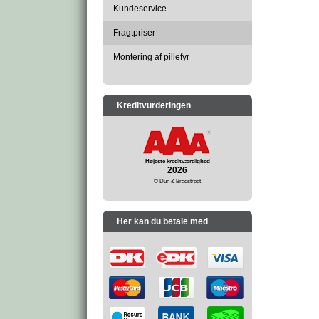
Kundeservice
Fragtpriser
Montering af pillefyr
Kreditvurderingen
Højeste kreditværdighed
2026
© Dun & Bradstreet
Her kan du betale med