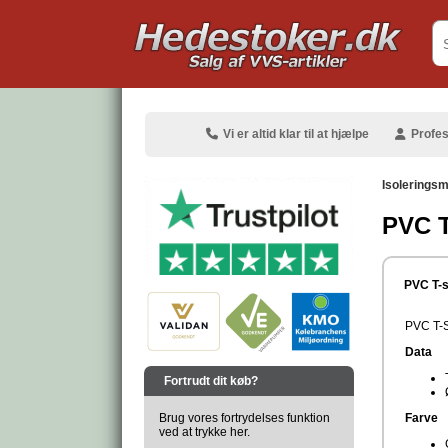
.
Vi er altid klar til at hjælpe
Profes
Isoleringsm
PVC T
.
PVC T-
PVC T-S
Data
.
Fortrudt dit køb?
Brug vores fortrydelses funktion
Farve
ved at trykke her.