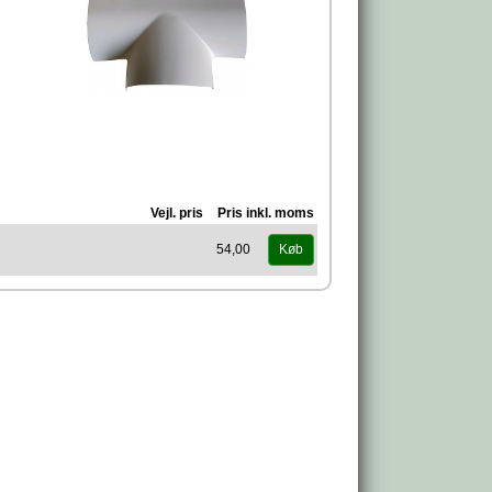
Vejl. pris
Pris inkl. moms
54,00
Køb