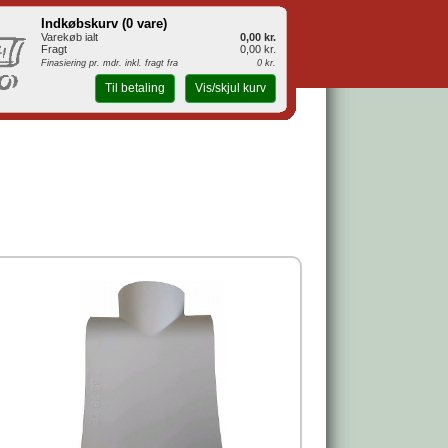
Indkøbskurv (
0 vare
)
Varekøb ialt
0,00 kr.
Fragt
0,00 kr.
Finasiering pr. mdr. inkl. fragt fra
0 kr.
Til betaling
Vis/skjul kurv