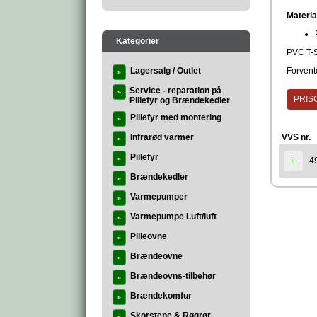
Materia
Kategorier
PVC T-St
Lagersalg / Outlet
Forvente
»
Service - reparation på
»
PRISG
Pillefyr og Brændekedler
Pillefyr med montering
»
Infrarød varmer
VVS nr.
»
Pillefyr
»
4
L
Brændekedler
»
Varmepumper
»
Varmepumpe Luft/luft
»
Pilleovne
»
Brændeovne
»
Brændeovns-tilbehør
»
Brændekomfur
»
Skorstene & Røgrør