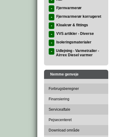
»
Fjernvarmerør
»
Fjernvarmerør korrugeret
»
Kloakrør & fittings
»
VVS artikler - Diverse
»
Isoleringsmaterialer
»
Udlejning - Varmetrailer -
»
Airrex Diesel varmer
Nemme genveje
Forbrugsberegner
Finansiering
Serviceaftale
Pejsecenteret
Download område