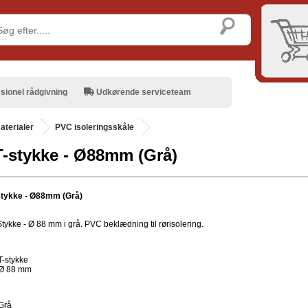
sionel rådgivning
Udkørende serviceteam
aterialer
PVC isoleringsskåle
-stykke - Ø88mm (Grå)
stykke - Ø88mm (Grå)
tykke - Ø 88 mm i grå. PVC beklædning til rørisolering.
T-stykke
Ø 88 mm
Grå