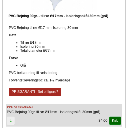
PVC Bøjning 90gr. - til rør Ø17mm - isoleringsskål 30mm (grå)
PVC Bøjning til rør Ø17 mm. Isolering 30 mm
Data
Til rør Ø17mm
Isolering 30 mm
Total diameter Ø77 mm
Farve
Grå
PVC beklædning til rørisolering
Forventet leveringstid: ca. 1-2 hverdage
PRISGARANTI - Set billigere?
VVS nr. 490382317
PVC Bøjning 90gr. til rør Ø17mm - isoleringsskål 30mm (grå)
34,00
L
Køb